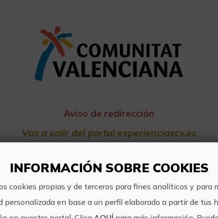
Aviso de redirección
Vas a salir del portal experienciascv.es
na de reserva. Turisme no se hace responsable del c
INFORMACIÓN SOBRE COOKIES
os cookies propias y de terceros para fines analíticos y para 
d personalizada en base a un perfil elaborado a partir de tus 
n en nuestro portal. Clica
AQUÍ
para más información. Puede