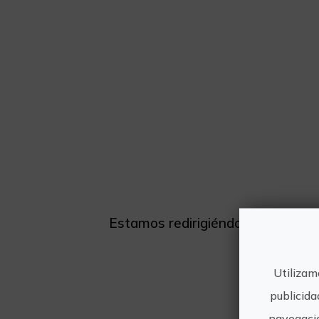
Estamos redirigiéndote a la pági
Utilizam
publicida
navegació