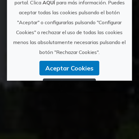
portal. Clica
AQUÍ
para más información. Puedes
Santa
aceptar todas las cookies pulsando el botón
"Aceptar" o configurarlas pulsando "Configurar
Cookies" o rechazar el uso de todas las cookies
menos las absolutamente necesarias pulsando el
botón "Rechazar Cookies".
Aceptar Cookies
Rechazar Cookies
Configurar Cookies
Más información