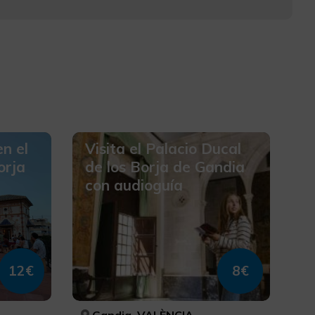
n el
Visita el Palacio Ducal
orja
de los Borja de Gandia
con audioguía
12€
8€
Gandia, VALÈNCIA