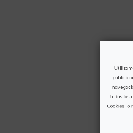
Ade
Utilizam
publicida
navegació
todas las 
Cookies" o 
Duració