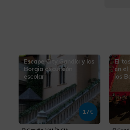
Escape City Gandía y los
El ta
Borgia excursión
en el
escolar
los B
17€
Gandia, VALÈNCIA
Gandi