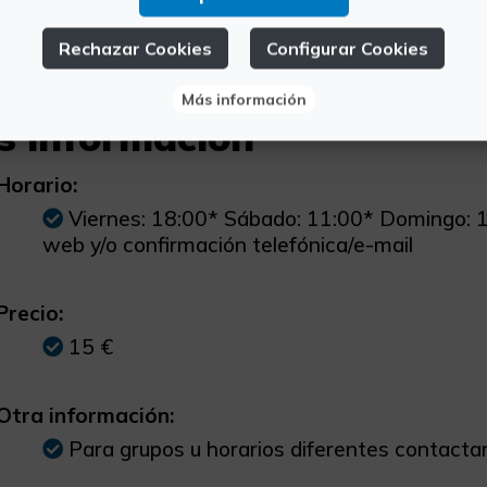
Rechazar Cookies
Configurar Cookies
Más información
s información
Horario:
Viernes: 18:00* Sábado: 11:00* Domingo: 11
web y/o confirmación telefónica/e-mail
Precio:
15 €
Otra información:
Para grupos u horarios diferentes contacta