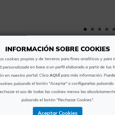
INFORMACIÓN SOBRE COOKIES
más, esta experiencia incl
os cookies propias y de terceros para fines analíticos y para 
d personalizada en base a un perfil elaborado a partir de tus 
CATA
n en nuestro portal. Clica
AQUÍ
para más información. Puede
VISITA GUIADA
cookies pulsando el botón "Aceptar" o configurarlas pulsando 
TIENDA ARTESANA
rechazar el uso de todas las cookies menos las absolutament
pulsando el botón "Rechazar Cookies".
n
Aceptar Cookies