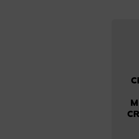
C
M
CR