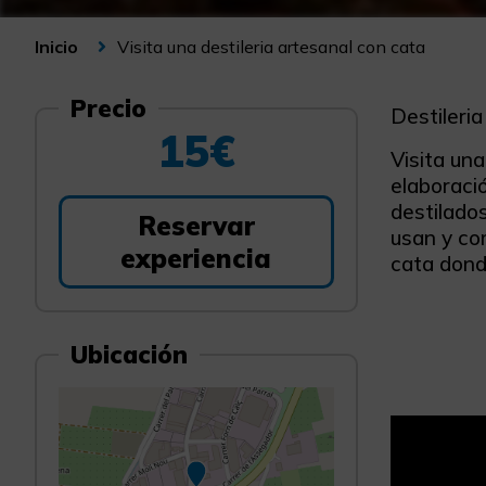
Visita una destileria artesanal con cata
Inicio
Precio
Destileria
15€
Visita un
elaboració
destilados
Reservar
usan y com
experiencia
cata dond
Ubicación