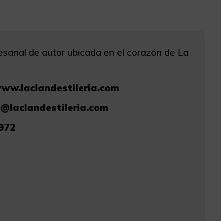
tesanal de autor ubicada en el corazón de La
www.laclandestileria.com
@laclandestileria.com
972