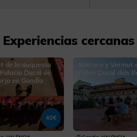
Experiencias cercanas
st de la duquessa
Barroco y Vermut e
 Palacio Ducal de
Palau Ducal dels B
orja en Gandía
40€
a, VALÈNCIA
Gandia, VALÈNCIA