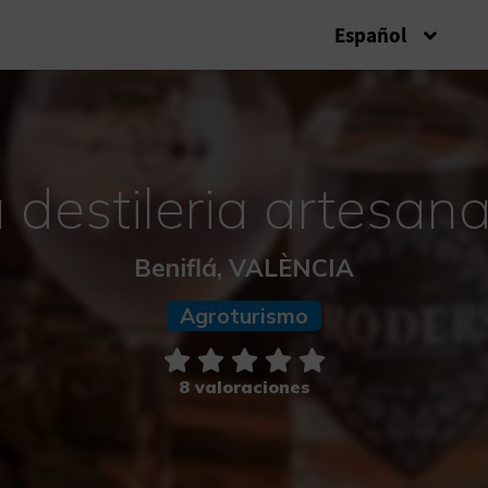
Español
 destileria artesan
Beniflá, VALÈNCIA
Agroturismo
8 valoraciones