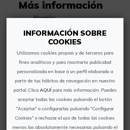
Más información
Horario:
11:00 h -
INFORMACIÓN SOBRE
13:00/13:30 h
COOKIES
Precio:
Utilizamos cookies propias y de terceros para
Desde 20 € por
fines analíticos y para mostrarte publicidad
persona.
personalizada en base a un perfil elaborado a
partir de tus hábitos de navegación en nuestro
Cómo llegar:
portal. Clica
AQUÍ
para más información. Puedes
Vinya Alforí se
aceptar todas las cookies pulsando el botón
encuentra en
"Aceptar" o configurarlas pulsando "Configurar
Fontanars dels Alforins
(Valencia), en el
Cookies" o rechazar el uso de todas las cookies
corazón de las Terres
menos las absolutamente necesarias pulsando el
dels Alforins. Acceso