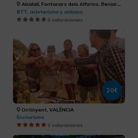
Alcalalí, Fontanars dels Alforins, Beniarbeig, Gandia, La Vall de Laguar, La Vall d'Ebo, La Vall de Gallinera, Dénia, Calp, ALACANT/ALICANTE, VALÈNCIA, ALACANT/ALICANTE, VALÈNCIA, ALACANT/ALICANTE, ALACANT/ALICANTE, ALACANT/ALICANTE, ALACANT/ALICANTE, ALACANT/ALICANTE
BTT, cicloturismo y ciclismo
0 valoraciones
Picnic entre Viñedos
20€
Ontinyent, VALÈNCIA
Enoturismo
1 valoraciones