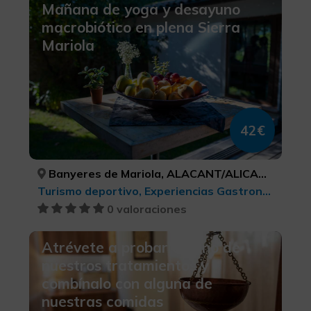
Mañana de yoga y desayuno
macrobiótico en plena Sierra
Mariola
42€
Banyeres de Mariola, ALACANT/ALICANTE
Turismo deportivo, Experiencias Gastronómicas l'Exquisit Mediterrani, Turismo gastronómico
0 valoraciones
Atrévete a probar alguno de
nuestros tratamientos y
combínalo con alguna de
nuestras comidas