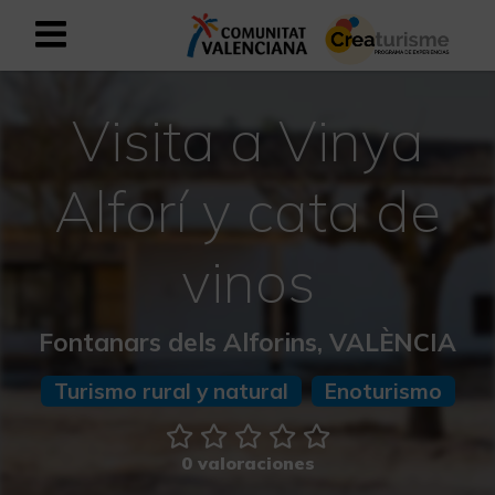
Registrarse como usuario empresar
Registro empresarial
Visita a Vinya
Español
Alforí y cata de
Mediterráneo Activo-Deportivo
vinos
Mediterráneo Cultural
Fontanars dels Alforins, VALÈNCIA
Mediterráneo Natural-Rural
Turismo rural y natural
Enoturismo
Experiencias en otoño
0 valoraciones
Experiencias Semana Santa