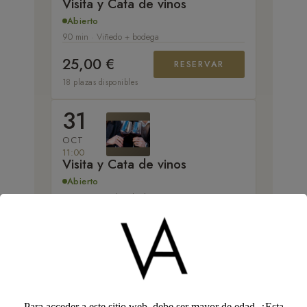
Visita y Cata de vinos
Abierto
90 min · Viñedo + bodega
25,00 €
RESERVAR
18 plazas disponibles
31
OCT
11:00
Visita y Cata de vinos
Abierto
90 min · Viñedo + bodega
25,00 €
RESERVAR
18 plazas disponibles
1
NOV
Para acceder a este sitio web, debe ser mayor de edad. ¿Esta