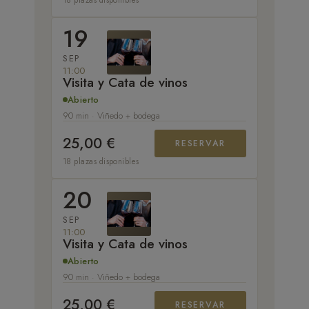
19
SEP
11:00
Visita y Cata de vinos
Abierto
90 min · Viñedo + bodega
25,00 €
RESERVAR
18 plazas disponibles
20
SEP
11:00
Visita y Cata de vinos
Abierto
90 min · Viñedo + bodega
25,00 €
RESERVAR