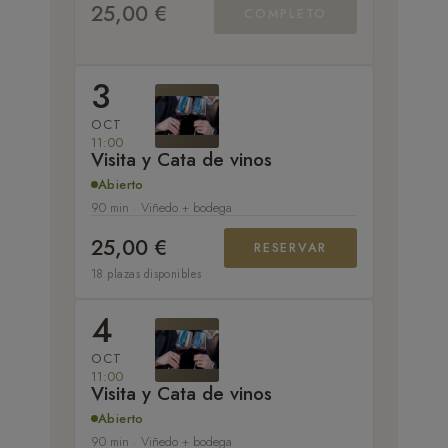
25,00 €
COMPLETO
3
OCT
11:00
Visita y Cata de vinos
Abierto
90 min · Viñedo + bodega
25,00 €
RESERVAR
18 plazas disponibles
4
OCT
11:00
Visita y Cata de vinos
Abierto
90 min · Viñedo + bodega