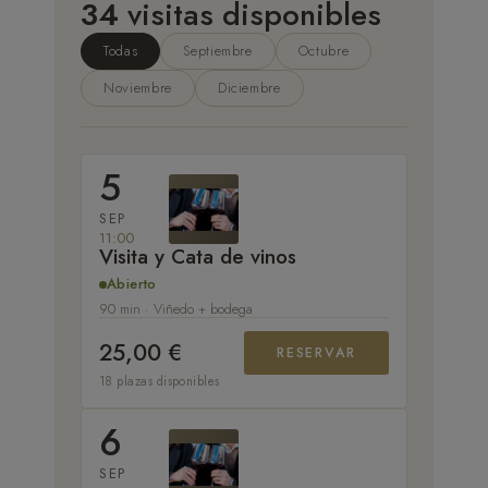
34
visitas disponibles
Todas
Septiembre
Octubre
Noviembre
Diciembre
5
SEP
11:00
Visita y Cata de vinos
Abierto
90 min · Viñedo + bodega
25,00 €
RESERVAR
18 plazas disponibles
6
SEP