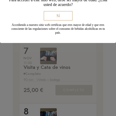
11:00
usted de acuerdo?
Visita y Cata de vinos
Abierto
Sí
90 min · Viñedo + bodega
Accediendo a nuestro sitio web certificas que eres mayor de edad y que eres
25,00 €
consciente de las regulaciones sobre el consumo de bebidas alcohólicas en tu
RESERVAR
país.
18 plazas disponibles
7
NOV
11:00
Visita y Cata de vinos
Completo
90 min · Viñedo + bodega
25,00 €
COMPLETO
8