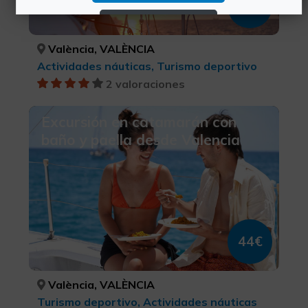
25€
Rechazar Cookies
València, VALÈNCIA
Configurar Cookies
Actividades náuticas, Turismo deportivo
2 valoraciones
Más información
Excursión en catamarán con
baño y paella desde Valencia
44€
València, VALÈNCIA
Turismo deportivo, Actividades náuticas