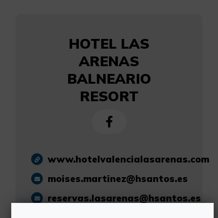
HOTEL LAS
ARENAS
BALNEARIO
RESORT
www.hotelvalencialasarenas.com
moises.martinez@hsantos.es
reservas.lasarenas@hsantos.es
963 120 600