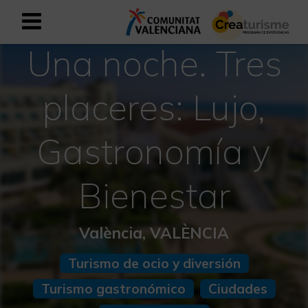
Una noche. Tres
Registrarse como usuario empresar
Registro empresarial
placeres: Lujo,
Español
Gastronomía y
Mediterráneo Activo-Deportivo
Bienestar
Mediterráneo Cultural
Mediterráneo Natural-Rural
València, VALÈNCIA
Experiencias en otoño
Turismo de ocio y diversión
Turismo gastronómico
Ciudades
Experiencias Semana Santa