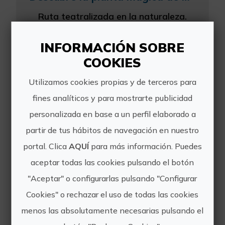
Ruta teatralizada en la naturaleza.
Alberto, amante de la naturaleza,
compartirá con nosotros su misterioso
INFORMACIÓN SOBRE
secreto: está ayudando a su amiga
COOKIES
Sángana a encontrar una planta
mágica que necesita para po...
Utilizamos cookies propias y de terceros para
fines analíticos y para mostrarte publicidad
personalizada en base a un perfil elaborado a
partir de tus hábitos de navegación en nuestro
portal. Clica
AQUÍ
para más información. Puedes
aceptar todas las cookies pulsando el botón
Los murciélagos: nuestros amigos de la noche
"Aceptar" o configurarlas pulsando "Configurar
Ruta teatralizada nocturna. Casiopea
Cookies" o rechazar el uso de todas las cookies
y Antares han venido para ayudar a
sus amigos los murciélagos. Van a
menos las absolutamente necesarias pulsando el
intentar convencer a todo el mundo de