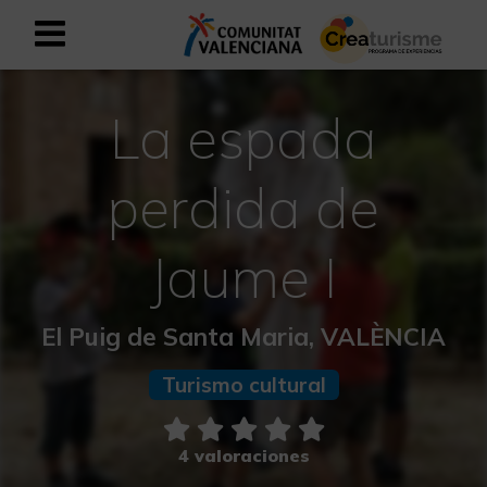
Registrarse como usuario empresar
Registro empresarial
La espada
Español
perdida de
Mediterráneo Activo-Deportivo
Jaume I
Mediterráneo Cultural
El Puig de Santa Maria, VALÈNCIA
Mediterráneo Natural-Rural
Turismo cultural
Experiencias en otoño
4 valoraciones
Experiencias Semana Santa