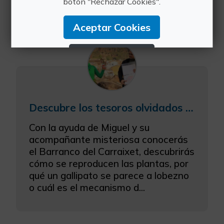
botón "Rechazar Cookies".
que los "ratones alados" son buenos y
nos ayudan. ¿Dónde...
Aceptar Cookies
Rechazar Cookies
Configurar Cookies
Más información
Descubre los tesoros olvidados del Carraixet
Con la ayuda de Miguel y su
acompañante misteriosa conocerás
el Barranco del Carraixet, descubrirás
cómo se reproducen las plantas, por
qué un gallipato se parece a lobezno
o cuál es el mecanismo d...