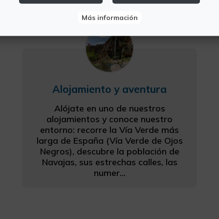
Más información
Alojamiento y aventura
Alójate en uno de nuestros
alojamientos y conoce nuestro
entorno: recorre la Vía Verde más
larga de España (Vía Verde de Ojos
Negros), descubre la población de
Navajas, sus estrechas calles, las
numer...