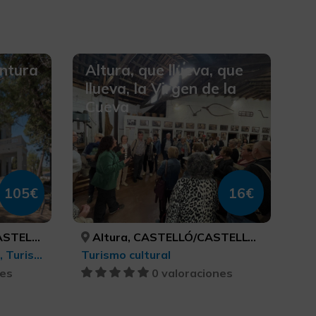
ntura
Altura, que llueva, que
llueva, la Virgen de la
Cueva
105€
16€
TELLÓN
Altura, CASTELLÓ/CASTELLÓN
Turismo activo-aventura, Turismo deportivo, BTT, cicloturismo y ciclismo , Actividades náuticas
Turismo cultural
nes
0 valoraciones