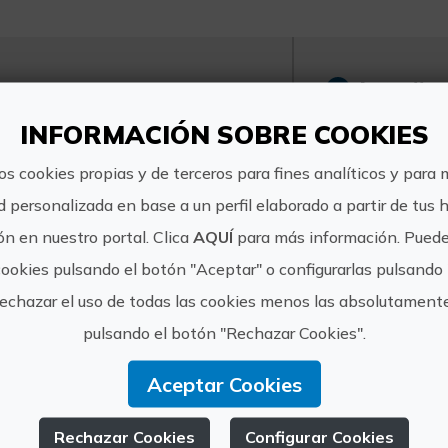
http://
CAMPING-
BUNGALOWS
reserva
INFORMACIÓN SOBRE COOKIES
ALTOMIRA
adolfo@
os cookies propias y de terceros para fines analíticos y para 
d personalizada en base a un perfil elaborado a partir de tus 
n en nuestro portal. Clica
AQUÍ
para más información. Puede
cookies pulsando el botón "Aceptar" o configurarlas pulsando 
rechazar el uso de todas las cookies menos las absolutament
pulsando el botón "Rechazar Cookies".
riencias de CAMPIN
Aceptar Cookies
ALTOMIRA
Rechazar Cookies
Configurar Cookies