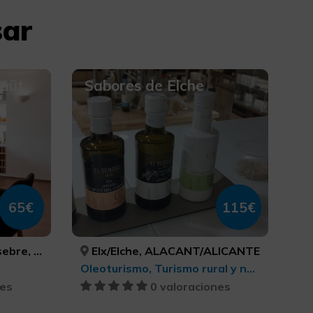
sar
laüt
Sabores de Elche
65€
115€
/CASTELLÓN
Elx/Elche, ALACANT/ALICANTE
Oleoturismo, Turismo rural y natural, Enoturismo, Turismo gastronómico
nes
0 valoraciones