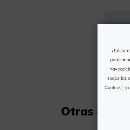
Utilizam
publicida
navegació
todas las 
Cookies" o 
Otras expe