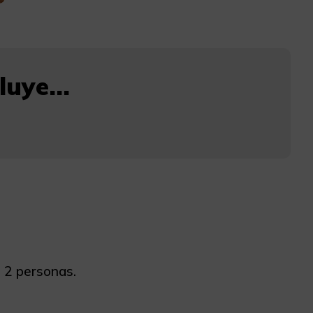
uye...
o 2 personas.