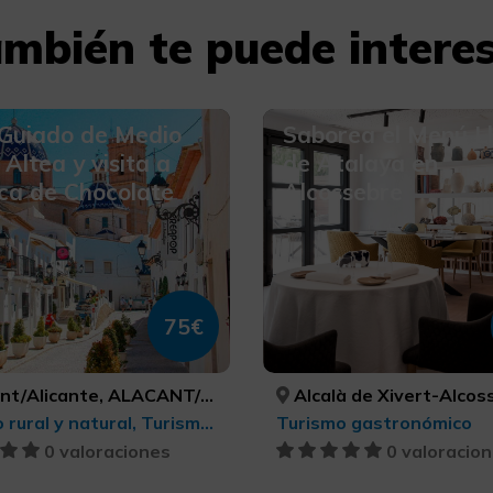
mbién te puede intere
 Guiado de Medio
Saborea el Menú L
 Altea y visita a
de Atalaya en
ca de Chocolate
Alcossebre
75€
/Alicante, ALACANT/ALICANTE
Alcalà de Xivert-Alcossebre, CASTELLÓ
Turismo rural y natural, Turismo gastronómico, Turismo cultural
Turismo gastronómico
0 valoraciones
0 valoracio