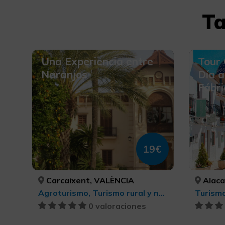
Ta
Una Experiencia entre
Tour
Naranjos
Día a
Fábri
19€
Carcaixent, VALÈNCIA
Alacant
Agroturismo, Turismo rural y natural, Turismo rural y natural, Turismo gastronómico
0 valoraciones