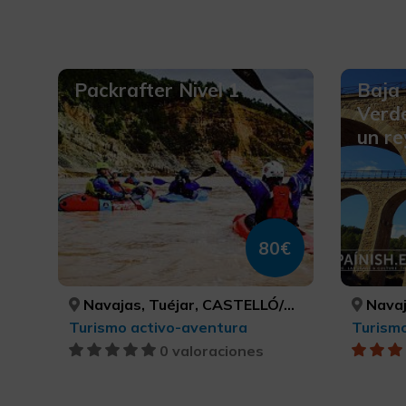
Packrafter Nivel 1
Baja 
Verd
un re
80€
Navajas, Tuéjar, CASTELLÓ/CASTELLÓN, VALÈNCIA
Navaj
Turismo activo-aventura
0 valoraciones