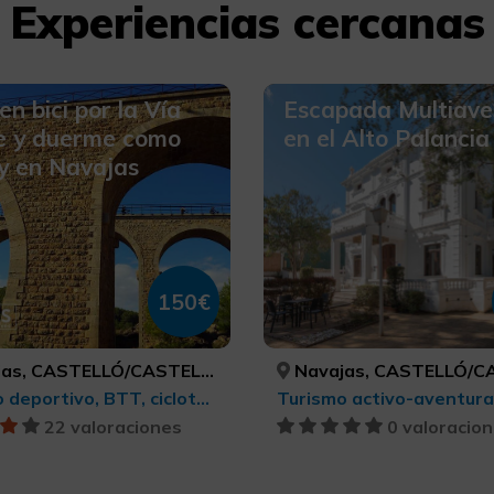
Experiencias cercanas
en bici por la Vía
Escapada Multiave
e y duerme como
en el Alto Palancia
y en Navajas
150€
as, CASTELLÓ/CASTELLÓN
Navajas, CASTELLÓ/CAS
Turismo deportivo, BTT, cicloturismo y ciclismo
22 valoraciones
0 valoracio