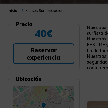
Cursos Surf Iniciacion
Inicio
Precio
Nuestros 
40€
surfista d
Nuestros c
FESURF y 
Reservar
fin de fo
Nuestras 
experiencia
seguridad
cómo remo
Ubicación