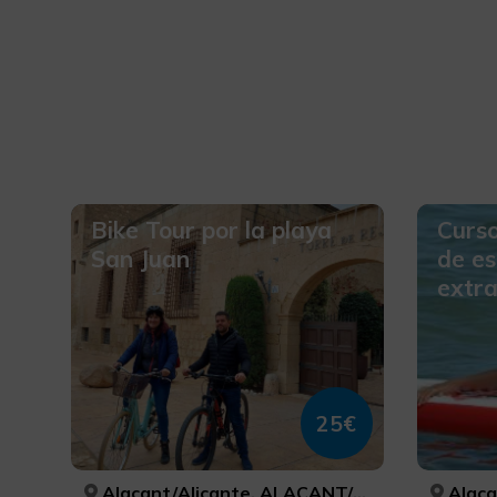
Bike Tour por la playa
Curso
San Juan
de es
extra
25€
Alacant/Alicante, ALACANT/ALICANTE
Alacant