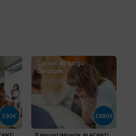
Cursos de larga
duración
ue
290€
1980€
LICANTE
Alacant/Alicante, ALACANT/ALICANTE