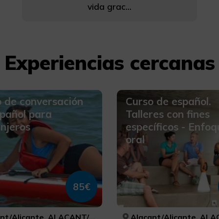
vida grac...
Experiencias cercanas
 de conversación
Curso de español.
pañol para
Talleres con fines
njeros
específicos - Enfoq
oral
85€
/Alicante, ALACANT/ALICANTE
Alacant/Alicante, ALACANT/A