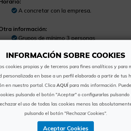
Horario:
A concretar con la empresa.
Otra información:
Grupos de mínimo 3 personas
INFORMACIÓN SOBRE COOKIES
os cookies propias y de terceros para fines analíticos y para 
d personalizada en base a un perfil elaborado a partir de tus 
https://
Club Surf El
n en nuestro portal. Clica
AQUÍ
para más información. Puede
surf/
Moreno
cookies pulsando el botón "Aceptar" o configurarlas pulsando 
elmoren
rechazar el uso de todas las cookies menos las absolutament
649 556 
pulsando el botón "Rechazar Cookies".
Aceptar Cookies