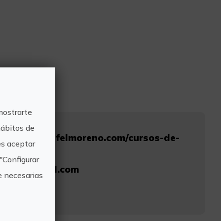
mostrarte
hábitos de
www.clubsurfelmoreno.com/cursos-de-
s aceptar
"Configurar
osurf@gmail.com
e necesarias
696