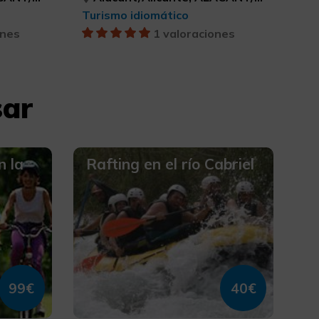
Turismo idiomático
ones
1 valoraciones
sar
n la
Rafting en el río Cabriel
99€
40€