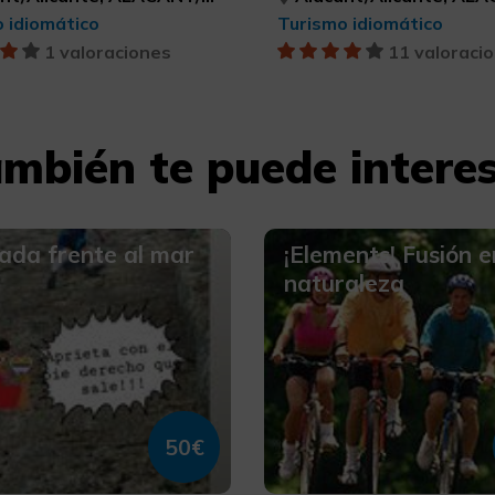
 idiomático
Turismo idiomático
1 valoraciones
11 valoraci
mbién te puede intere
ada frente al mar
¡Elements! Fusión e
naturaleza
50€