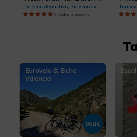
Turismo deportivo, Turismo cultural, BTT, cicloturismo y ciclismo
Turismo
2 valoraciones
Ta
Eurovelo 8: Elche -
Escal
Valencia
868€