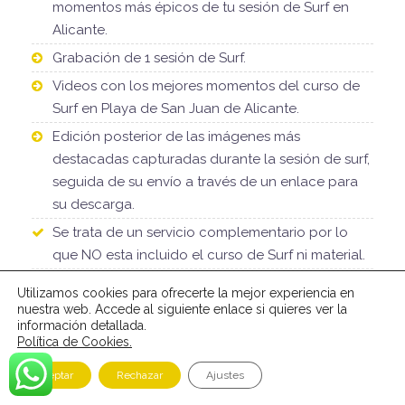
momentos más épicos de tu sesión de Surf en
Alicante.
Grabación de 1 sesión de Surf.
Videos con los mejores momentos del curso de
Surf en Playa de San Juan de Alicante.
Edición posterior de las imágenes más
destacadas capturadas durante la sesión de surf,
seguida de su envío a través de un enlace para
su descarga.
Se trata de un servicio complementario por lo
que NO esta incluido el curso de Surf ni material.
Es imprescindible contratar un curso de Surf para
Utilizamos cookies para ofrecerte la mejor experiencia en
poder añadir este servicio a tu experiencia.
nuestra web. Accede al siguiente enlace si quieres ver la
información detallada.
Política de Cookies.
SESIÓN DE SURF GRABADA EN 4K
Aceptar
Rechazar
Ajustes