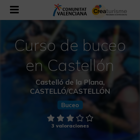
Registrarse como usuario empresar
Registro empresarial
Curso de buceo
Español
en Castellón
Mediterráneo Activo-Deportivo
Castelló de la Plana,
Mediterráneo Cultural
CASTELLÓ/CASTELLÓN
Mediterráneo Natural-Rural
Buceo
Experiencias en otoño
3 valoraciones
Experiencias Semana Santa