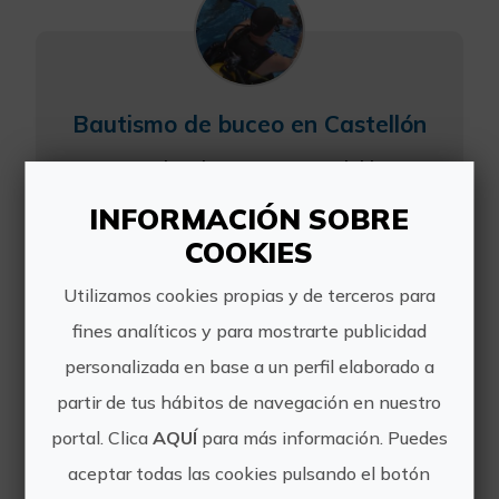
Bautismo de buceo en Castellón
Ven a probar la experiencia del buceo
de una forma controlada y a tu ritmo.
INFORMACIÓN SOBRE
Realizaremos la primera toma de
contacto en piscina, y si te sientes
COOKIES
seguro, pasaremos al mar.
Incluye todo lo neces...
Utilizamos cookies propias y de terceros para
fines analíticos y para mostrarte publicidad
personalizada en base a un perfil elaborado a
partir de tus hábitos de navegación en nuestro
portal. Clica
AQUÍ
para más información. Puedes
aceptar todas las cookies pulsando el botón
Buceo en islas volcánicas: Columbretes