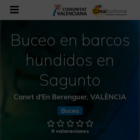
Registrarse como usuario empresar
Registro empresarial
Buceo en barcos
Español
hundidos en
Mediterráneo Activo-Deportivo
Sagunto
Mediterráneo Cultural
Canet d'En Berenguer, VALÈNCIA
Mediterráneo Natural-Rural
Buceo
Experiencias en otoño
0 valoraciones
Experiencias Semana Santa