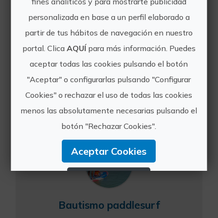
fines analíticos y para mostrarte publicidad
personalizada en base a un perfil elaborado a
partir de tus hábitos de navegación en nuestro
Bautismo de buceo en Canet
portal. Clica
AQUÍ
para más información. Puedes
El bautizo comienza por una sesión
aceptar todas las cookies pulsando el botón
introductoria en la que recibirás las
"Aceptar" o configurarlas pulsando "Configurar
instrucciones básicas para poder
realizar con comodidad la actividad en
Cookies" o rechazar el uso de todas las cookies
el agua, descubrirás los nuevos
menos las absolutamente necesarias pulsando el
equipos y materiales qu...
botón "Rechazar Cookies".
Aceptar Cookies
Rechazar Cookies
Configurar Cookies
Bautismo paddlesurf