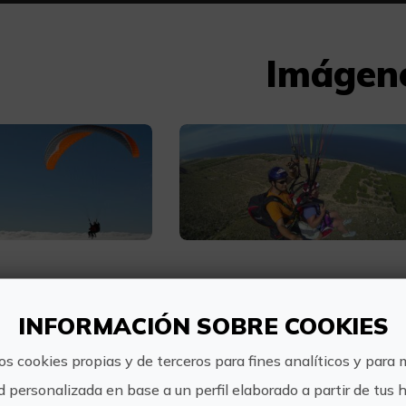
Imágen
INFORMACIÓN SOBRE COOKIES
más, esta experiencia incl
os cookies propias y de terceros para fines analíticos y para 
d personalizada en base a un perfil elaborado a partir de tus 
Vuelo guiado por un instructor titulado y experi