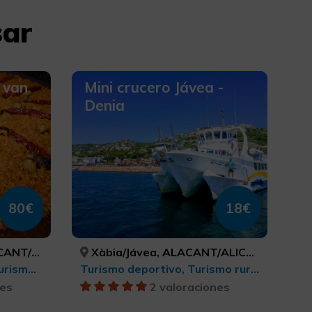
sar
 van
Mini crucero Jávea -
Denia
80€
18€
LICANTE
Xàbia/Jávea, ALACANT/ALICANTE
Turismo de congresos, Turismo gastronómico, Turismo de ocio y diversión, Turismo rural y natural, Ciudades, Senderismo, Buceo, Turismo cultural, Turismo musical, Actividades náuticas, Turismo activo-aventura
Turismo deportivo, Turismo rural y natural, Actividades náuticas, Turismo activo-aventura, Parques Naturales
nes
2 valoraciones