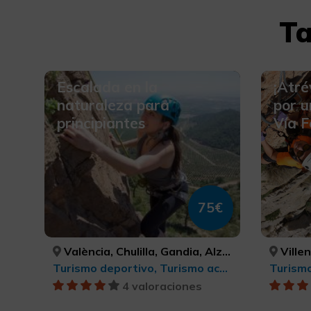
Ta
Escalada en la
¡Atré
naturaleza para
por u
principiantes
Vía F
75€
València, Chulilla, Gandia, Alzira, Jérica, Montesa, Montanejos, Xàtiva, VALÈNCIA, VALÈNCIA, VALÈNCIA, VALÈNCIA, CASTELLÓ/CASTELLÓN, VALÈNCIA, CASTELLÓ/CASTELLÓN, VALÈNCIA
Ville
Turismo deportivo, Turismo activo-aventura
4 valoraciones