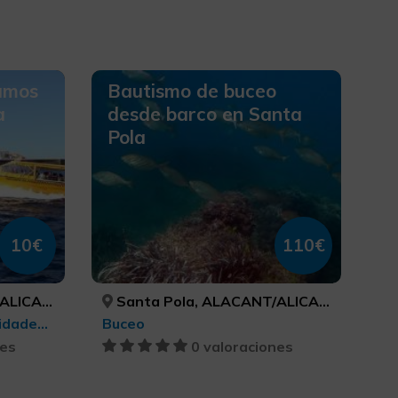
vamos
Bautismo de buceo
a
desde barco en Santa
Pola
10€
110€
ICANTE
Santa Pola, ALACANT/ALICANTE
Turismo deportivo, Actividades náuticas, Turismo deportivo
Buceo
nes
0 valoraciones