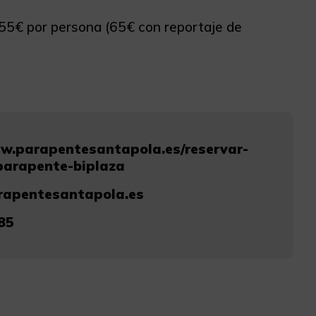
 55€ por persona (65€ con reportaje de
w.parapentesantapola.es/reservar-
parapente-biplaza
rapentesantapola.es
85