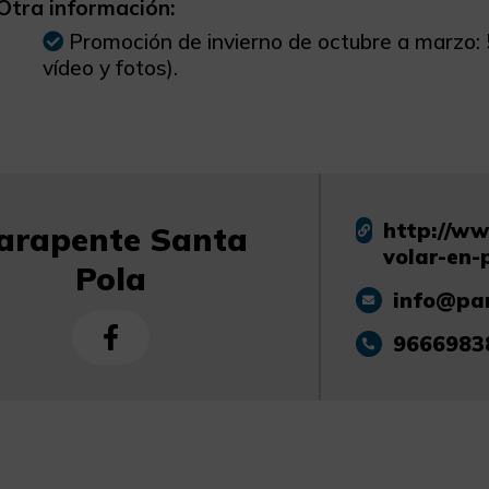
Otra información:
Promoción de invierno de octubre a marzo:
vídeo y fotos).
http://ww
arapente Santa
volar-en-
Pola
info@pa
9666983