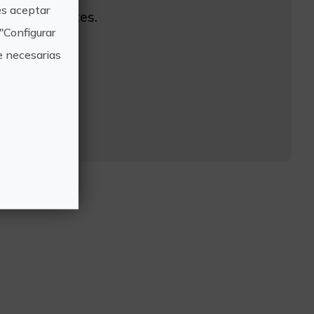
s aceptar
casco y guantes.
"Configurar
e necesarias