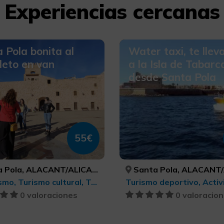
Experiencias cercanas
 Pola bonita al
Water taxi, te lle
eto en van
a la Isla de Tabarc
desde Santa Pola
55€
 Pola, ALACANT/ALICANTE
Santa Pola, ALACANT/AL
Ecoturismo, Turismo cultural, Turismo cultural, Ciudades, Turismo rural y natural
0 valoraciones
0 valoracio