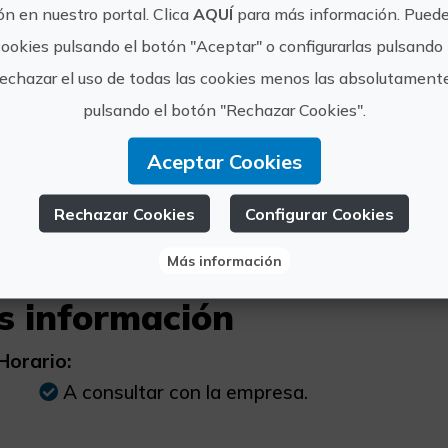
n en nuestro portal. Clica
AQUÍ
para más información. Puede
Todo el material y equipación técnica, incluidos 
cookies pulsando el botón "Aceptar" o configurarlas pulsando 
Seguro.
rechazar el uso de todas las cookies menos las absolutament
20 - 25 minutos de vuelo, según las condiciones.
pulsando el botón "Rechazar Cookies".
s servicios
Aceptar Cookies
200€
Reportaje de vídeo y fotos.
Rechazar Cookies
Configurar Cookies
Más información
s información
Horario:
A consultar con la empresa.