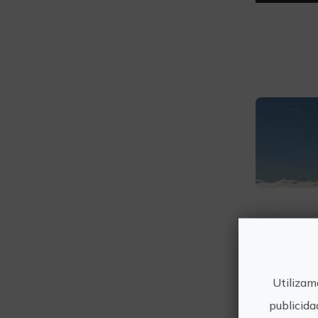
Ade
Utilizam
publicida