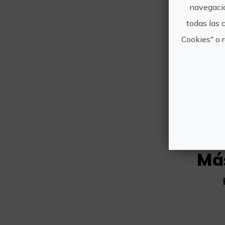
navegació
todas las 
Cookies" o 
Otro
Má