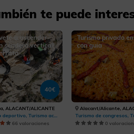
mbién te puede intere
vete a ascender
Turismo privado en
n sendero vertical!
con guia
errata
40€
na, ALACANT/ALICANTE
Alacant/Alicante, ALACANT/A
Turismo deportivo, Turismo activo-aventura
66 valoraciones
0 valoracio