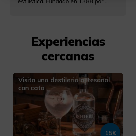
estilística. Fundado en 1388 por ...
Más información
Experiencias
cercanas
Visita una destileria artesanal
con cata
15€