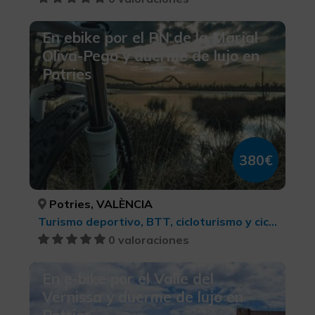
En ebike por el PN de la Marjal
Oliva-Pego y duerme de lujo en
Potries
380€
Potries, VALÈNCIA
Turismo deportivo, BTT, cicloturismo y ciclismo
0 valoraciones
En e-bike por el Valle del
Vernissa y duerme de lujo en
Potries