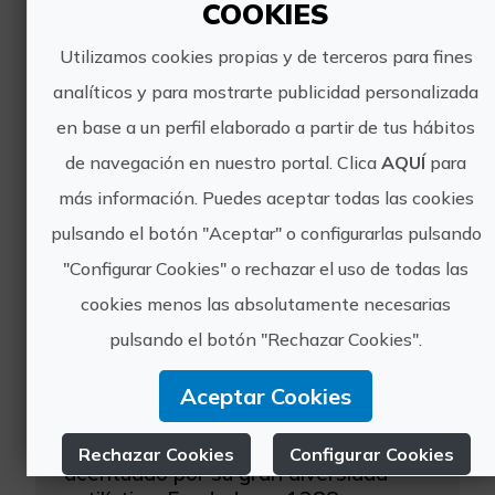
COOKIES
Jeroni de Cotalba y disfruta de
ventajas especiales. El Monasterio de
Utilizamos cookies propias y de terceros para fines
Sant Jeroni de Cotalba desea que las
analíticos y para mostrarte publicidad personalizada
familias tengan su propio espacio de
diversión, por e...
en base a un perfil elaborado a partir de tus hábitos
de navegación en nuestro portal. Clica
AQUÍ
para
más información. Puedes aceptar todas las cookies
pulsando el botón "Aceptar" o configurarlas pulsando
"Configurar Cookies" o rechazar el uso de todas las
cookies menos las absolutamente necesarias
Visita guiada al Monasterio de Sant Jeroni de Cotalba
pulsando el botón "Rechazar Cookies".
El Monasterio de Sant Jeroni de
Cotalba es uno de los más notables y
Aceptar Cookies
mejor conservados de la Comunitat
Valenciana, hecho que se ve
Rechazar Cookies
Configurar Cookies
acentuado por su gran diversidad