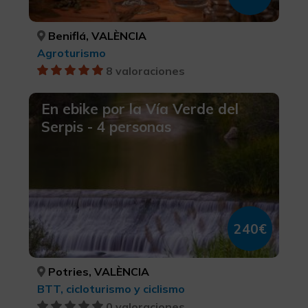
Beniflá, VALÈNCIA
Agroturismo
8 valoraciones
En ebike por la Vía Verde del
Serpis - 4 personas
240€
Potries, VALÈNCIA
BTT, cicloturismo y ciclismo
0 valoraciones