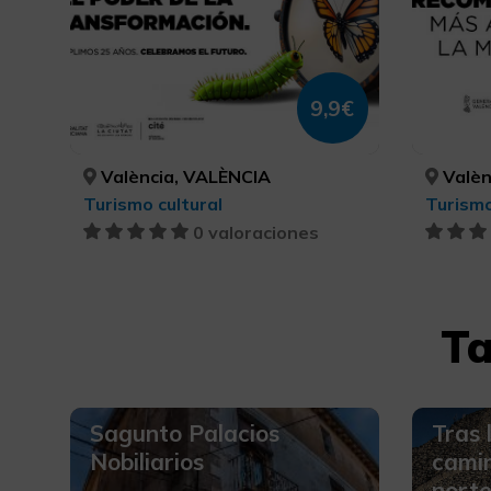
9,9€
València, VALÈNCIA
Valèn
Turismo cultural
Turismo
0 valoraciones
Ta
Sagunto Palacios
Tras 
Nobiliarios
camin
norte