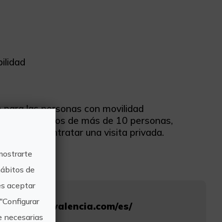
ilidad
e para las personas con movilidad
upos: para grupos de más de 10 personas,
com para contratar una visita privada.
mostrarte
hábitos de
s aceptar
"Configurar
discovering-valencia.com/es/
e necesarias