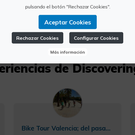
Valencia
info@dis
pulsando el botón "Rechazar Cookies".
607 360 
Aceptar Cookies
Rechazar Cookies
Configurar Cookies
Más información
eriencias de Discoverin
Bike Tour Valencia; del pasado al futuro