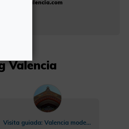
covering-valencia.com
343
g Valencia
Visita guiada: Valencia modernista