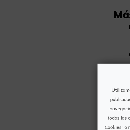
Má
Utilizam
publicida
navegació
todas las 
Cookies" o 