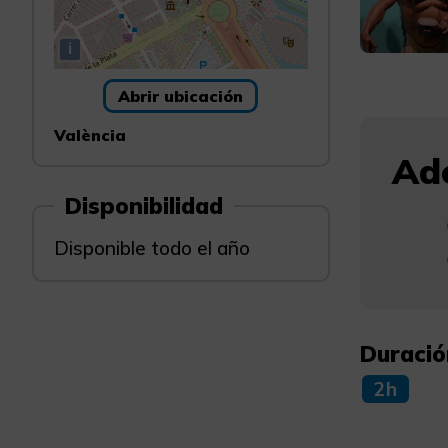
i
Abrir ubicación
València
Ade
Disponibilidad
Disponible todo el año
Duració
2h