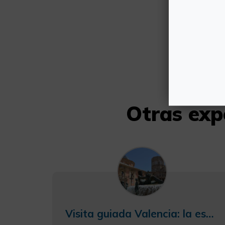
Otras exp
Visita guiada Valencia: la esencia del centro histórico