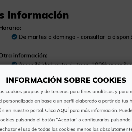
s información
Horario:
De martes a domingo - consultar la disponib
Otra información:
Accesibilidad: esta visita es 100% accesibl
reducida y los usuarios de silla de ruedas. Gr
INFORMACIÓN SOBRE COOKIES
por favor contacte info@discovering-valencia.
os cookies propias y de terceros para fines analíticos y para 
d personalizada en base a un perfil elaborado a partir de tus 
n en nuestro portal. Clica
AQUÍ
para más información. Puede
cookies pulsando el botón "Aceptar" o configurarlas pulsando 
https://
Discovering
rechazar el uso de todas las cookies menos las absolutament