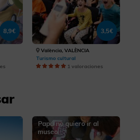
8,9€
3,5€
València, VALÈNCIA
Turismo cultural
nes
1 valoraciones
sar
Papá no quiero ir al
museo