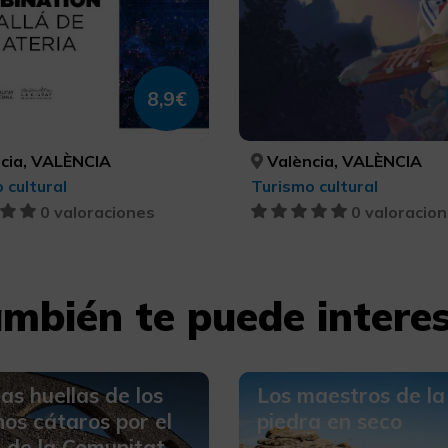
8,9€
cia, VALÈNCIA
València, VALÈNCIA
 cultural
Turismo cultural
0 valoraciones
0 valoracio
mbién te puede intere
las huellas de los
Los maestros de la
os cátaros por el
piedra en seco
 de la Comunitat