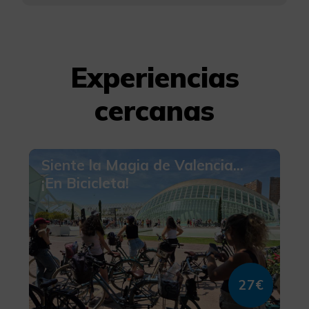
Experiencias
cercanas
Siente la Magia de Valencia...
¡En Bicicleta!
27€