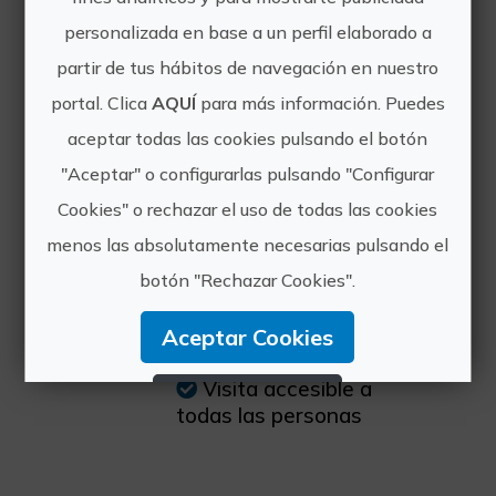
Horario:
personalizada en base a un perfil elaborado a
10.00h 11.00h
partir de tus hábitos de navegación en nuestro
17.00h 19.00h
portal. Clica
AQUÍ
para más información. Puedes
aceptar todas las cookies pulsando el botón
Precio:
"Aceptar" o configurarlas pulsando "Configurar
25€ por persona
Consultar tarifas
Cookies" o rechazar el uso de todas las cookies
especiales para grupos
menos las absolutamente necesarias pulsando el
mayores de 10
botón "Rechazar Cookies".
personas
Aceptar Cookies
Otra información:
Visita accesible a
Rechazar Cookies
todas las personas
Configurar Cookies