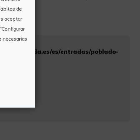
).
hábitos de
s aceptar
"Configurar
e necesarias
sacatuentrada.es/es/entradas/poblado-