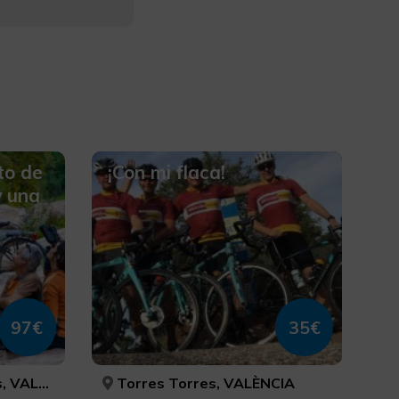
lto de
¡Con mi flaca!
y una
97€
35€
/CASTELLÓN
Torres Torres, VALÈNCIA