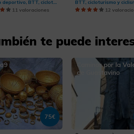
Turismo deportivo, BTT, cicloturismo y ciclismo
BTT, cicloturismo y cicli
11 valoraciones
12 valoraci
mbién te puede intere
na9
Caminos por la Val
de Guastavino
75€