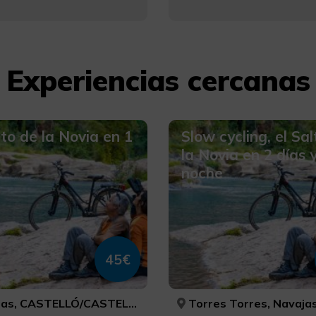
Experiencias cercanas
lto de la Novia en 1
Slow cycling, el Sa
la Novia en 2 días 
noche
45€
as, CASTELLÓ/CASTELLÓN
Torres Torres, Navajas, VALÈNCIA, CASTELLÓ