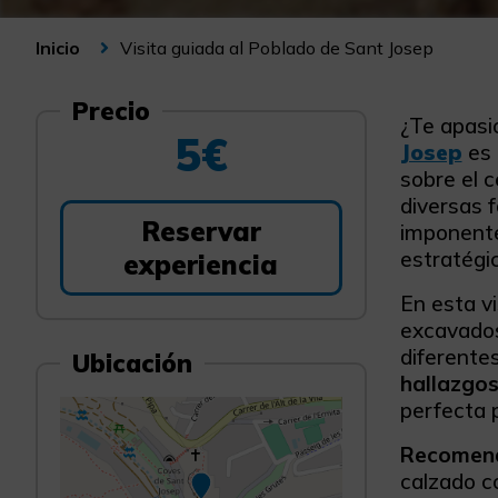
Visita guiada al Poblado de Sant Josep
Inicio
Precio
¿Te apasio
5€
Josep
es 
sobre el 
diversas f
Reservar
imponente
estratégi
experiencia
En esta v
excavados 
diferentes
Ubicación
hallazgos
perfecta p
Recomend
calzado có