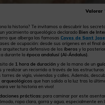
Valorar
na la historia? Te invitamos a descubrir los secret
un yacimiento arqueológico declarado
Bien de Inte
cerro que alberga las famosas
Coves de Sant Jos
ases de ocupación: desde sus orígenes en el final d
 arquitectura defensiva de los
íberos
y la posterio
ca durante la
época andalusí (Al-Ándalus)
.
isita de
1 hora de duración
y de la mano de un
guí
y realizar un recorrido a través de las estructuras
 torres de vigía, viviendas y calles. Además, desc
 arqueológicos
que han salido a la luz tras la úl
ara ver la historia en vivo!
aciones prácticas:
para caminar por este asentam
modo, ropa clara, gorra y agua, especialmente en l