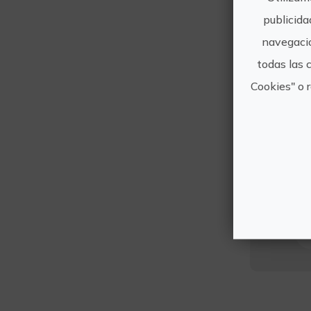
publicida
navegació
todas las 
Cookies" o 
To
In
la
d'