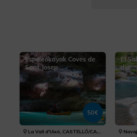
Espeleokayak Coves de
El Sa
Sant Josep
día
50€
La Vall d'Uixó, CASTELLÓ/CASTELLÓN
Navaj