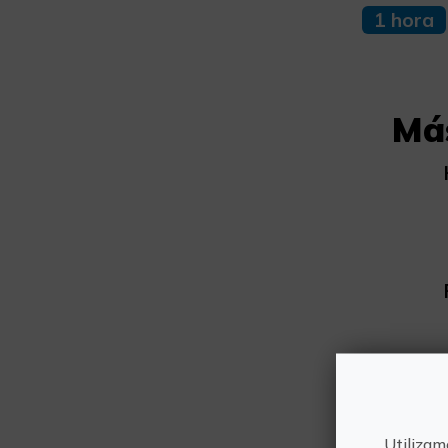
1 hora
Má
Utilizam