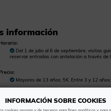
s información
Horario:
Del 1 de julio al 6 de septiembre, visitas g
reservar entradas con antelación a través de l
Precio:
Mayores de 13 años: 5€. Entre 3 y 12 años:
Cómo llegar:
INFORMACIÓN SOBRE COOKIES
Desde el aparcamiento gratuito del Paraje d
Turismo, se puede acceder a pie a través de la 
os cookies propias y de terceros para fines analíticos y para 