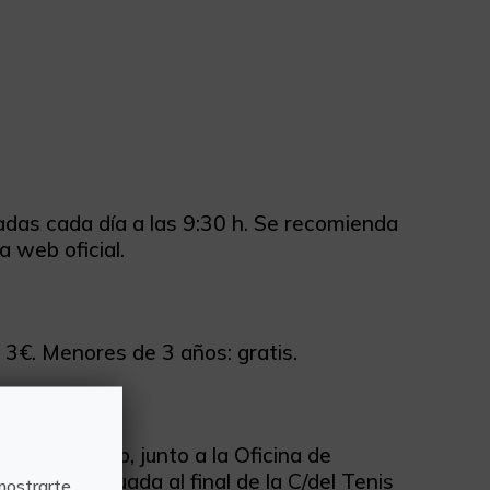
uiadas cada día a las 9:30 h. Se recomienda
a web oficial.
 3€. Menores de 3 años: gratis.
e Sant Josep, junto a la Oficina de
escalera situada al final de la C/del Tenis
mostrarte