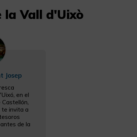
 la Vall d'Uixò
t Josep
oresca
'Uixó, en el
e Castellón,
te invita a
 tesoros
antes de la