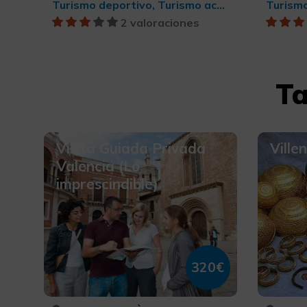
Turismo deportivo, Turismo activo-aventura
2 valoraciones
Ta
Visita Guiada Privada
Ville
Valencia (Lo
imprescindible)
320€