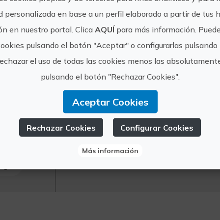
(unos 15 minutos andando hasta el yacimiento
d personalizada en base a un perfil elaborado a partir de tus 
n en nuestro portal. Clica
AQUÍ
para más información. Puede
cookies pulsando el botón "Aceptar" o configurarlas pulsando 
rechazar el uso de todas las cookies menos las absolutament
pulsando el botón "Rechazar Cookies".
https://covesdesantjosep.
urist
ibero-de-sant-josep
fo de
Aceptar Cookies
vallduixo@touristinfo.net
 Vall
Rechazar Cookies
Configurar Cookies
964 660 785
Uixò
Más información