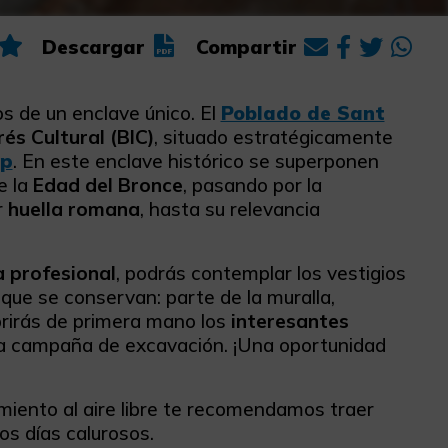
Descargar
Compartir
os de un enclave único. El
Poblado de Sant
rés Cultural (BIC)
, situado estratégicamente
ep
. En este enclave histórico se superponen
e la
Edad del Bronce
, pasando por la
r
huella romana
, hasta su relevancia
a profesional
, podrás contemplar los vestigios
 que se conservan: parte de la muralla,
ubrirás de primera mano los
interesantes
tima campaña de excavación. ¡Una oportunidad
iento al aire libre te recomendamos traer
os días calurosos.