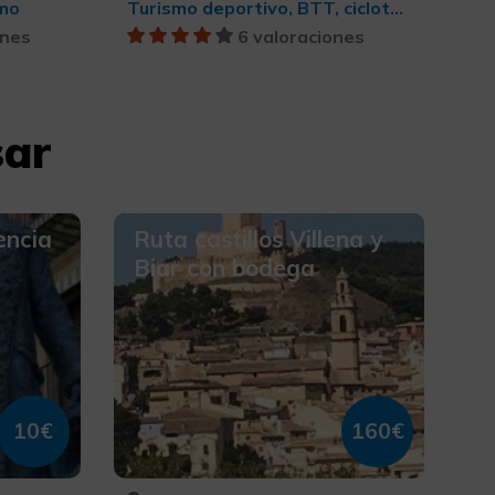
smo
Turismo deportivo, BTT, cicloturismo y ciclismo
ones
6 valoraciones
sar
encia
Ruta castillos Villena y
Biar con bodega
10€
160€