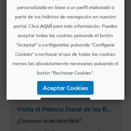
personalizada en base a un perfil elaborado a
partir de tus hábitos de navegación en nuestro
Otras experiencias
portal. Clica
AQUÍ
para más información. Puedes
de Palau Ducal
aceptar todas las cookies pulsando el botón
"Aceptar" o configurarlas pulsando "Configurar
dels Borja
Cookies" o rechazar el uso de todas las cookies
menos las absolutamente necesarias pulsando el
botón "Rechazar Cookies".
Aceptar Cookies
Rechazar Cookies
Visita el Palacio Ducal de los Borja de Gandia con lectura fácil
Configurar Cookies
¿Conoces la lectura fácil?
Más información