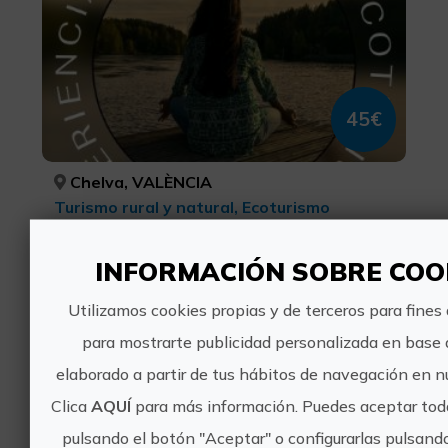
45€
Chelva, VALÈNCIA
Turismo rural y natural, Ecoturismo
0 valoraciones
INFORMACIÓN SOBRE COO
Puenting València
Utilizamos cookies propias y de terceros para fines 
para mostrarte publicidad personalizada en base a
elaborado a partir de tus hábitos de navegación en nu
Clica
AQUÍ
para más información. Puedes aceptar toda
pulsando el botón "Aceptar" o configurarlas pulsando