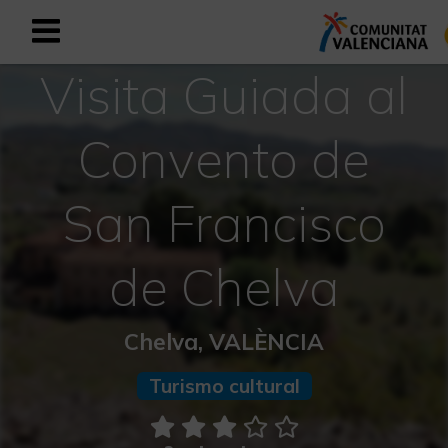
Visita Guiada al
Registrarse como usuario empresar
Registro empresarial
Convento de
Español
San Francisco
Mediterráneo Activo-Deportivo
de Chelva
Mediterráneo Cultural
Mediterráneo Natural-Rural
Chelva, VALÈNCIA
Experiencias en otoño
Turismo cultural
Experiencias Semana Santa