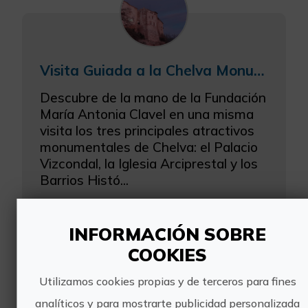
Visita Guiada a la Chelva Monumental
Descubre de la mano de la Fundación
María Antonia Clavel en una misma
visita los tres principales atractivos
monumentales de Chelva: el Palacio
Vizcondal, la Iglesia Arciprestal y los
Barrios Histó...
INFORMACIÓN SOBRE
COOKIES
Utilizamos cookies propias y de terceros para fines
analíticos y para mostrarte publicidad personalizada