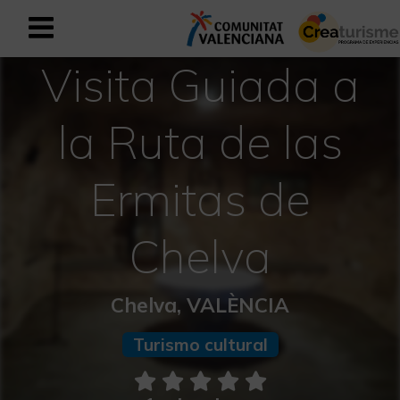
Visita Guiada a
Registrarse como usuario empresar
Registro empresarial
la Ruta de las
Español
Ermitas de
Mediterráneo Activo-Deportivo
Chelva
Mediterráneo Cultural
Mediterráneo Natural-Rural
Chelva, VALÈNCIA
Experiencias en otoño
Turismo cultural
Experiencias Semana Santa