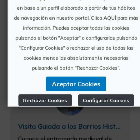
Visita Guiada a la Ruta Modernista de Chelva
en base a un perfil elaborado a partir de tus hábitos
Descubre los ejemplos más
de navegación en nuestro portal. Clica
AQUÍ
para más
espectaculares del arte modernista
información. Puedes aceptar todas las cookies
construidos en Chelva, así como
pulsando el botón "Aceptar" o configurarlas pulsando
conoce la vida de los más
importantes personajes que
"Configurar Cookies" o rechazar el uso de todas las
habitaron Chelva entre finales del
cookies menos las absolutamente necesarias
siglo XIX y prin...
pulsando el botón "Rechazar Cookies".
Aceptar Cookies
Rechazar Cookies
Configurar Cookies
Más información
Visita Guiada a los Barrios Históricos de Chelva
Conoce el entramado medieval de