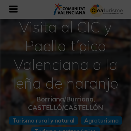
Visita al CIC y
Registrarse como usuario empresar
Registro empresarial
Paella típica
Español
Valenciana a la
Mediterráneo Activo-Deportivo
leña de naranjo
Mediterráneo Cultural
Mediterráneo Natural-Rural
Borriana/Burriana,
CASTELLÓ/CASTELLÓN
Experiencias en otoño
Turismo rural y natural
Agroturismo
Experiencias Semana Santa