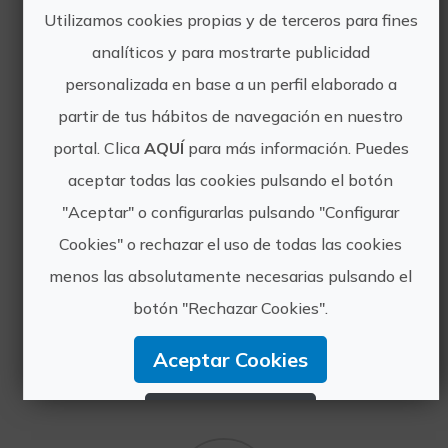
CITRÍCOLA NATUREM
Utilizamos cookies propias y de terceros para fines
analíticos y para mostrarte publicidad
https://naturem.es/centro-
personalizada en base a un perfil elaborado a
interpretacion-citricola/
partir de tus hábitos de navegación en nuestro
cooperativaburriana@naturem.es
portal. Clica
AQUÍ
para más información. Puedes
964 510 260
aceptar todas las cookies pulsando el botón
"Aceptar" o configurarlas pulsando "Configurar
Cookies" o rechazar el uso de todas las cookies
menos las absolutamente necesarias pulsando el
botón "Rechazar Cookies".
Otras experiencias
Aceptar Cookies
de CIC NATUREM
Rechazar Cookies