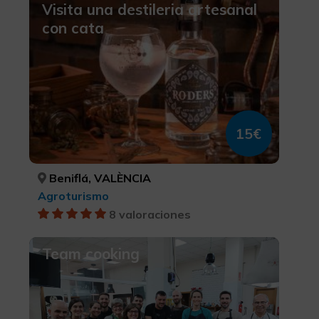
Visita una destileria artesanal
con cata
15€
Beniflá, VALÈNCIA
Agroturismo
8 valoraciones
Team cooking