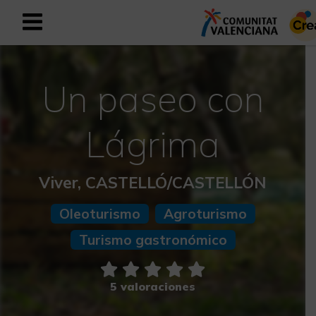
Registrarse como usuario empresar
Registro empresarial
Un paseo con
Español
Lágrima
Mediterráneo Activo-Deportivo
Viver, CASTELLÓ/CASTELLÓN
Mediterráneo Cultural
Oleoturismo
Agroturismo
Mediterráneo Natural-Rural
Turismo gastronómico
Experiencias en otoño
5 valoraciones
Experiencias Semana Santa