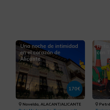
Una noche de intimidad
Ruta 
en el corazón de
con T
Alicante
170€
Novelda, ALACANT/ALICANTE
Petré