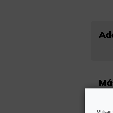
Ade
Má
Utilizam