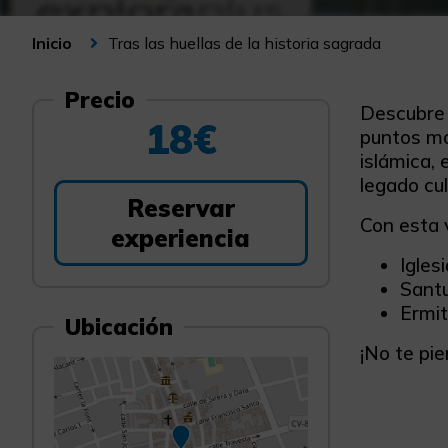
Tras las huellas de la historia sagrada
Inicio
Precio
Descubre l
18€
puntos má
islámica, 
legado cul
Reservar
Con esta v
experiencia
Igles
Santu
Ermit
Ubicación
¡No te pie