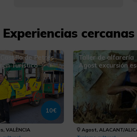
Experiencias cercanas
Castillo de Petrés
Taller de alfarería
ren Turístico
Agost excursión es
10€
s, VALÈNCIA
Agost, ALACANT/ALI