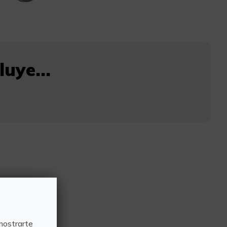
uye...
mostrarte