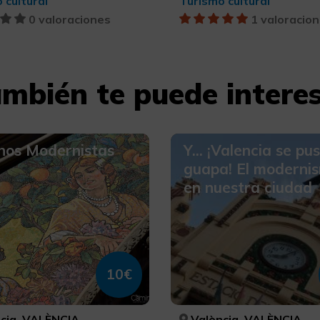
 cultural
Turismo cultural
0 valoraciones
1 valoracio
mbién te puede intere
nos Modernistas
Y... ¡Valencia se pu
guapa! El moderni
en nuestra ciudad
10€
cia, VALÈNCIA
València, VALÈNCIA