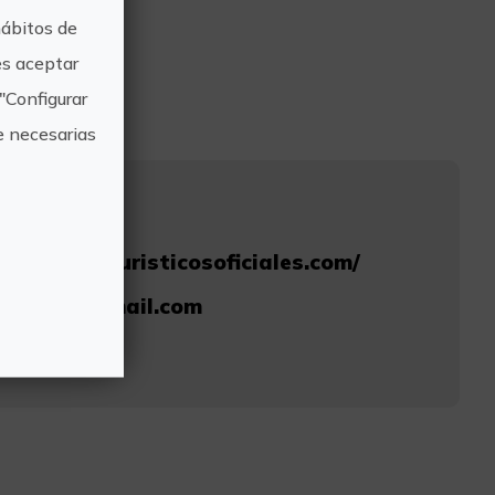
hábitos de
s aceptar
"Configurar
e necesarias
ajes
www.guiasturisticosoficiales.com/
radorcv@gmail.com
95