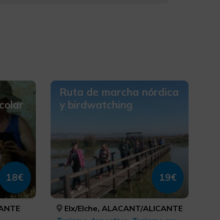
Ruta de marcha nórdica
colar
y birdwatching
18€
19€
CANTE
Elx/Elche, ALACANT/ALICANTE