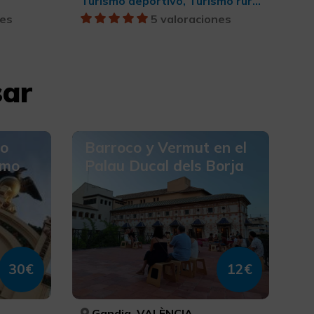
Turismo deportivo, Turismo rural y natural, Senderismo, Parques Naturales
nes
5 valoraciones
sar
so
Barroco y Vermut en el
smo
Palau Ducal dels Borja
30€
12€
Gandia, VALÈNCIA