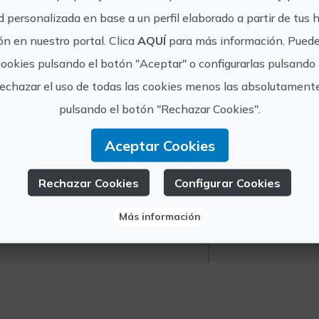
Precio:
d personalizada en base a un perfil elaborado a partir de tus 
Desde 18€
n en nuestro portal. Clica
AQUÍ
para más información. Puede
cookies pulsando el botón "Aceptar" o configurarlas pulsando 
rechazar el uso de todas las cookies menos las absolutament
pulsando el botón "Rechazar Cookies".
Agencia de vi
Aceptar Cookies
https://
Rechazar Cookies
Configurar Cookies
tourope
ExploraPlus
Más información
6484147