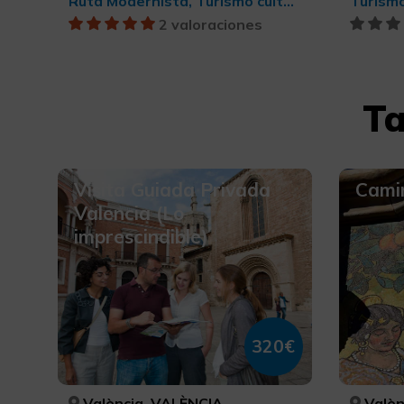
Ruta Modernista, Turismo cultural
Turismo
2 valoraciones
Ta
Visita Guiada Privada
Cami
Valencia (Lo
imprescindible)
320€
València, VALÈNCIA
Valèn