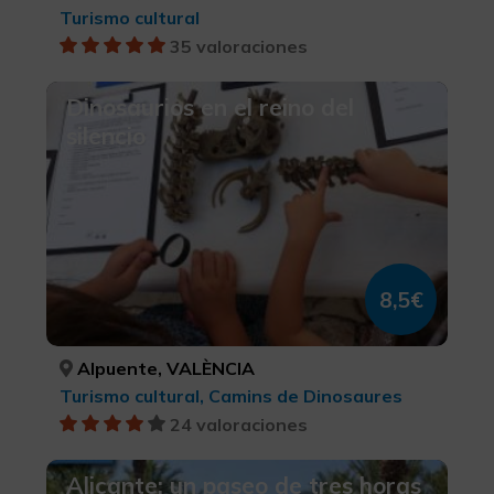
Turismo cultural
35 valoraciones
Dinosaurios en el reino del
silencio
8,5€
Alpuente, VALÈNCIA
Turismo cultural, Camins de Dinosaures
24 valoraciones
Alicante: un paseo de tres horas