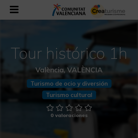
Registrarse como usuario empresar
Registro empresarial
Español
Tour histórico 1h
València, VALÈNCIA
Mediterráneo Activo-Deportivo
Turismo de ocio y diversión
Mediterráneo Cultural
Turismo cultural
Mediterráneo Natural-Rural
Experiencias en otoño
0 valoraciones
Experiencias Semana Santa