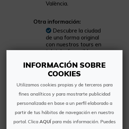
València.
Otra información:
Descubre la ciudad
de una forma original
con nuestros tours en
tuk tuk, disponibles
tanto en formato
INFORMACIÓN SOBRE
privado como en grupo.
Solo tienes que
COOKIES
contactarnos a través
Utilizamos cookies propias y de terceros para
de nuestra web para
reservar tu experiencia.
fines analíticos y para mostrarte publicidad
Somos la empresa de
personalizada en base a un perfil elaborado a
tuktuk con mayor
partir de tus hábitos de navegación en nuestro
crecimiento en 2025,
destacando por ofrecer
portal. Clica
AQUÍ
para más información. Puedes
experiencias de alta