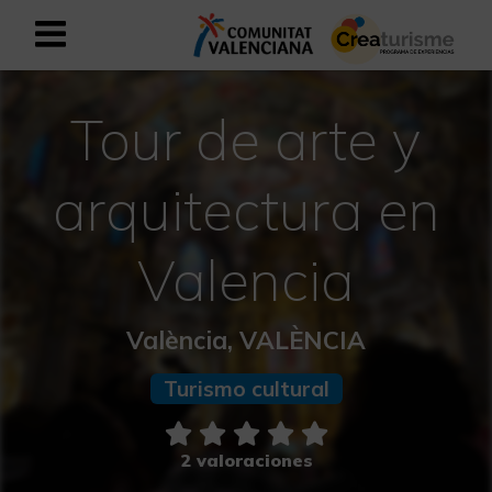
Registrarse como usuario empresar
Registro empresarial
Tour de arte y
Español
arquitectura en
Mediterráneo Activo-Deportivo
Valencia
Mediterráneo Cultural
València, VALÈNCIA
Mediterráneo Natural-Rural
Turismo cultural
Experiencias en otoño
2 valoraciones
Experiencias Semana Santa