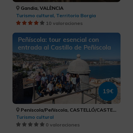
Gandia, VALÈNCIA
Turismo cultural, Territorio Borgia
10 valoraciones
Peñíscola: tour esencial con
entrada al Castillo de Peñíscola
19€
Peníscola/Peñíscola, CASTELLÓ/CASTELLÓN
Turismo cultural
0 valoraciones