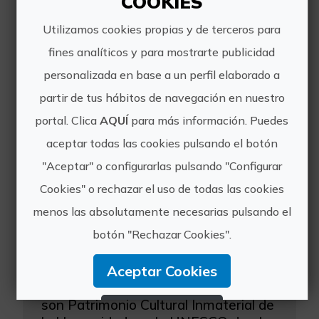
COOKIES
Utilizamos cookies propias y de terceros para
fines analíticos y para mostrarte publicidad
Otras experiencias
personalizada en base a un perfil elaborado a
partir de tus hábitos de navegación en nuestro
de Valencia&Go
portal. Clica
AQUÍ
para más información. Puedes
aceptar todas las cookies pulsando el botón
"Aceptar" o configurarlas pulsando "Configurar
Cookies" o rechazar el uso de todas las cookies
menos las absolutamente necesarias pulsando el
botón "Rechazar Cookies".
Fallas todo el año: taller con artistas falleros en Valencia
Aceptar Cookies
¿Sabías que las Fallas de Valencia
son Patrimonio Cultural Inmaterial de
Rechazar Cookies