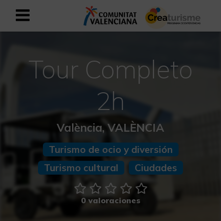
Registrarse como usuario empresar
Registro empresarial
Tour Completo
Español
2h
Mediterráneo Activo-Deportivo
València, VALÈNCIA
Mediterráneo Cultural
Turismo de ocio y diversión
Mediterráneo Natural-Rural
Turismo cultural
Ciudades
Experiencias en otoño
0 valoraciones
Experiencias Semana Santa