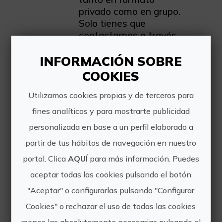
privado como en grupo.
Solo tienes que
contactarnos a través
de nuestra web para
INFORMACIÓN SOBRE
reservar tu experiencia.
Somos la empresa de
COOKIES
tuktuk con mayor
crecimiento en 2025,
Utilizamos cookies propias y de terceros para
destacando por ofrecer
fines analíticos y para mostrarte publicidad
experiencias de alta
personalizada en base a un perfil elaborado a
calidad a viajeros de
todo el mundo.
partir de tus hábitos de navegación en nuestro
Nuestros guías reciben
portal. Clica
AQUÍ
para más información. Puedes
formación constante
aceptar todas las cookies pulsando el botón
para brindarte un
recorrido lleno de
"Aceptar" o configurarlas pulsando "Configurar
historia, curiosidades y
Cookies" o rechazar el uso de todas las cookies
recomendaciones