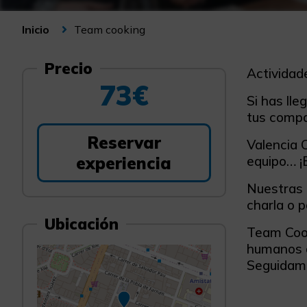
Team cooking
Inicio
Precio
Actividad
73€
Si has ll
tus compañ
Reservar
Valencia C
experiencia
equipo… ¡E
Nuestras 
charla o p
Ubicación
Team Cook
humanos a
Seguidame