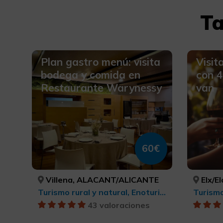
Ta
Plan gastro menú: visita
Visit
bodega y comida en
con 4
Restaurante Warynessy
van
60€
Villena, ALACANT/ALICANTE
Elx/E
Turismo rural y natural, Enoturismo, Turismo gastronómico
43 valoraciones