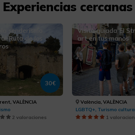
Experiencias cercanas
la senderismo
Visita guiada El St
ral Ruta de los
art en tus manos
ros
30€
rent, VALÈNCIA
València, VALÈNCIA
ismo
2 valoraciones
1 valoracio