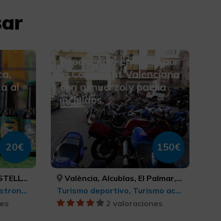
sar
Experiencia en moto por
ca,
la Comunitat Valenciana
ta al
con almuerzo y paella
incluidos.
20€
150€
ELLÓN
València, Alcublas, El Palmar, Aín, Eslida, VALÈNCIA, VALÈNCIA, VALÈNCIA, CASTELLÓ/CASTELLÓN, CASTELLÓ/CASTELLÓN
Agroturismo, Turismo gastronómico
Turismo deportivo, Turismo activo-aventura, Turismo gastronómico, Turismo cultural, Turismo de ocio y diversión
nes
2 valoraciones