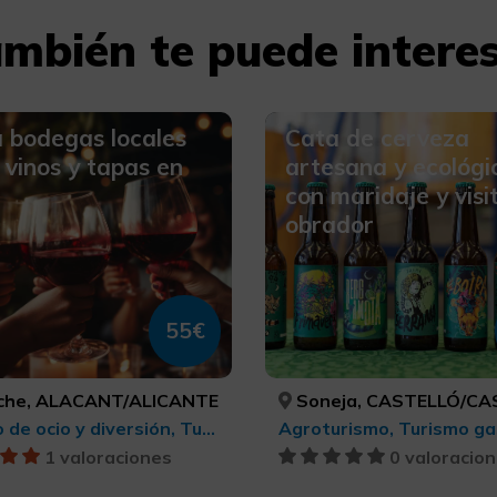
mbién te puede intere
a bodegas locales
Cata de cerveza
 vinos y tapas en
artesana y ecológi
con maridaje y visi
obrador
55€
lche, ALACANT/ALICANTE
Soneja, CASTELLÓ/CAST
Turismo de ocio y diversión, Turismo rural y natural, Turismo cultural, Turismo gastronómico, Enoturismo
1 valoraciones
0 valoracio