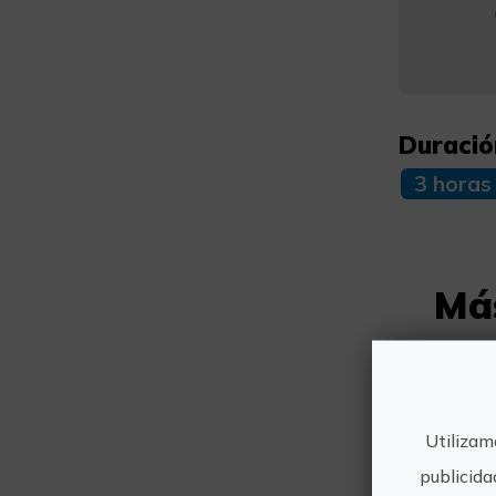
Duració
3 horas
Má
Utilizam
publicida