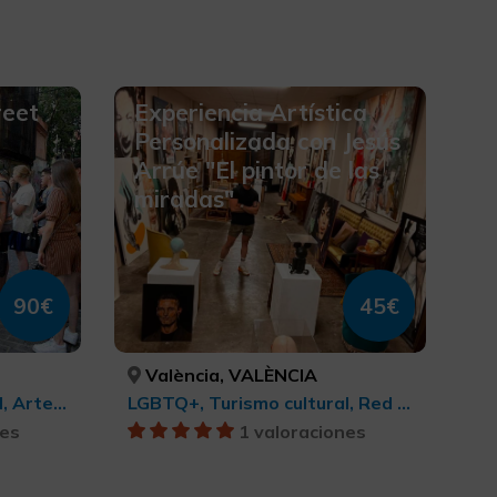
reet
Experiencia Artística
Personalizada con Jesús
Arrúe "El pintor de las
miradas"
90€
45€
València, VALÈNCIA
LGBTQ+, Turismo cultural, Arte contemporáneo, Turismo cultural, Ciudades, Turismo de ocio y diversión
LGBTQ+, Turismo cultural, Red de centros Arte Contemporáneo, Arte contemporáneo, Ciudades, Turismo cultural
nes
1 valoraciones