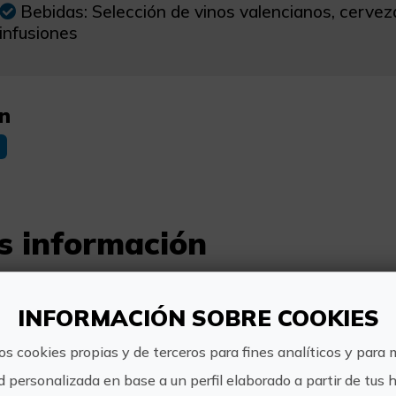
Bebidas: Selección de vinos valencianos, cerveza
infusiones
n
s información
Horario:
A petición de los clientes
INFORMACIÓN SOBRE COOKIES
os cookies propias y de terceros para fines analíticos y para 
Precio:
d personalizada en base a un perfil elaborado a partir de tus 
73,00€