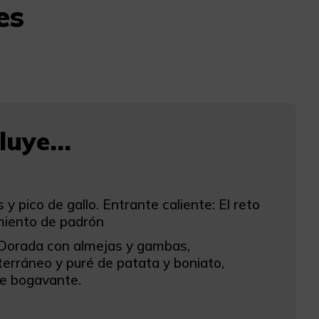
es
uye...
 pico de gallo. Entrante caliente: El reto
imiento de padrón
a, Dorada con almejas y gambas,
erráneo y puré de patata y boniato,
de bogavante.