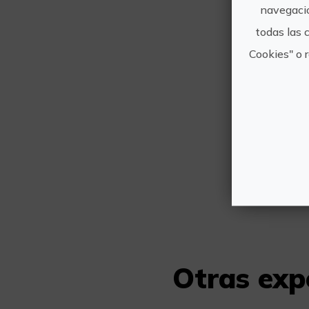
navegació
todas las 
Cookies" o 
Otras exp