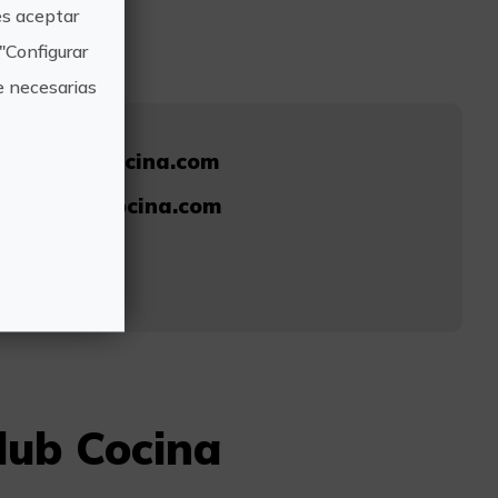
s aceptar
"Configurar
e necesarias
nciaclubcocina.com
enciaclubcocina.com
99
lub Cocina