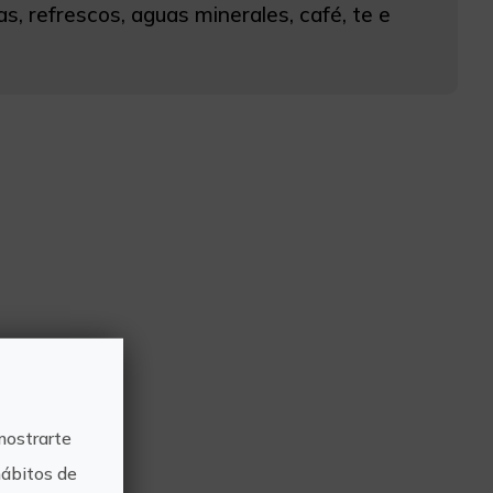
s, refrescos, aguas minerales, café, te e
mostrarte
hábitos de