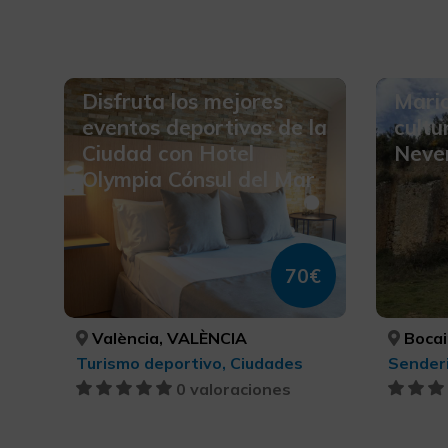
Disfruta los mejores
Mario
eventos deportivos de la
cultu
Ciudad con Hotel
Neve
Olympia Cónsul del Mar
70€
València, VALÈNCIA
Bocai
Turismo deportivo, Ciudades
Sender
0 valoraciones