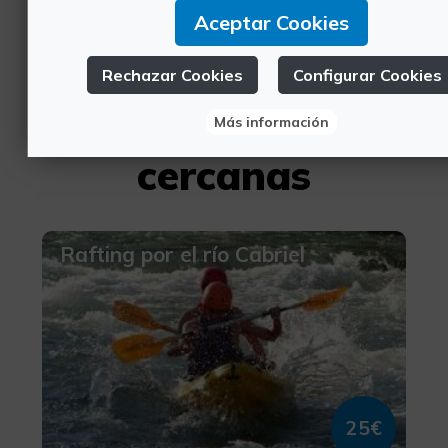
del Castillo de ...
Aceptar Cookies
Rechazar Cookies
Configurar Cookies
Experiencias
Más información
cercanas
Rafting por el río Cabriel
25€