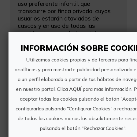
uso preferente infantil, que
transcurre por finca privada, cuyos
usuarios estarán ataviados de
cascos y en uso de todas las
medidas de seguridad previstas, en ...
INFORMACIÓN SOBRE COOKI
Utilizamos cookies propias y de terceros para fin
analíticos y para mostrarte publicidad personalizada 
a un perfil elaborado a partir de tus hábitos de nave
en nuestro portal. Clica
AQUÍ
para más información. 
Actívate con los tuyos
aceptar todas las cookies pulsando el botón "Acept
Esto sí es una experiencia en familia,
configurarlas pulsando "Configurar Cookies" o rechazar
porque te ofrecemos la oportunidad
de todas las cookies menos las absolutamente neces
de disfrutar de un descenso en canoa
que recorre las sendas de agua
pulsando el botón "Rechazar Cookies".
disfrutando del paisaje del río Cabriel o