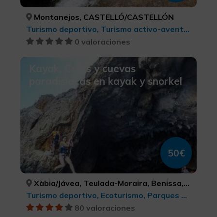
Montanejos, CASTELLÓ/CASTELLÓN
Turismo deportivo, Turismo activo-aventura
0 valoraciones
Kayak. Calas y cuevas
paradisíacas en kayak y snorkel
50€
Xàbia/Jávea, Teulada-Moraira, Benissa, Dénia, Calp, ALACANT/ALICANTE, ALACANT/ALICANTE, ALACANT/ALICANTE, ALACANT/ALICANTE, ALACANT/ALICANTE
Turismo deportivo, Ecoturismo, Parques Naturales, Turismo activo-aventura
80 valoraciones