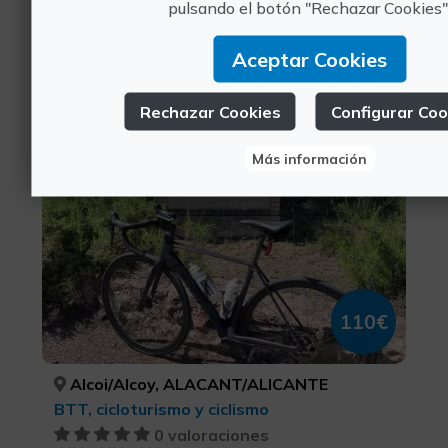
pulsando el botón "Rechazar Cookies"
Alcoi/Alcoy, ALACANT/ALICANTE
Aceptar Cookies
Turismo deportivo, BTT, cicloturismo y ciclismo
0 valoraciones
Rechazar Cookies
Configurar Coo
Tracks de la Safranera
Más información
110€
Alcoi/Alcoy, ALACANT/ALICANTE
BTT, cicloturismo y ciclismo
0 valoraciones