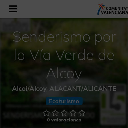
Registrarse como usuario empresar
Registro empresarial
Senderismo por
Español
la Vía Verde de
Mediterráneo Activo-Deportivo
Alcoy
Mediterráneo Cultural
Alcoi/Alcoy, ALACANT/ALICANTE
Mediterráneo Natural-Rural
Ecoturismo
Experiencias en otoño
0 valoraciones
Experiencias Semana Santa