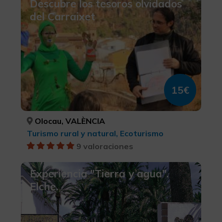
Descubre los tesoros olvidados
del Carraixet
15€
Olocau, VALÈNCIA
Turismo rural y natural, Ecoturismo
9 valoraciones
Experiencia "Tierra y agua".
Elche.