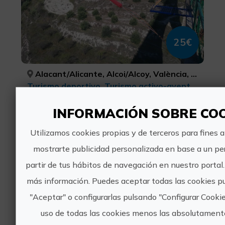
25€
Alacant/Alicante, Alcoi/Alcoy, València, ALACANT/ALICANTE, ALACANT/ALICANTE, VALÈNCIA
Turismo deportivo, Turismo activo-aventura
0 valoraciones
INFORMACIÓN SOBRE CO
Jornadas de Bike Park en Bike
Utilizamos cookies propias y de terceros para fines a
Park La Safranera
mostrarte publicidad personalizada en base a un per
partir de tus hábitos de navegación en nuestro portal.
más información. Puedes aceptar todas las cookies p
"Aceptar" o configurarlas pulsando "Configurar Cookie
uso de todas las cookies menos las absolutament
15€