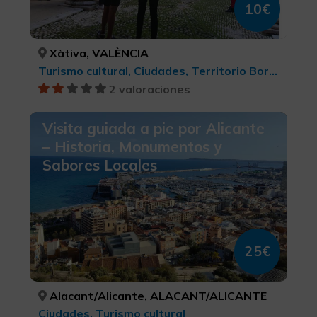
10€
Xàtiva, VALÈNCIA
Turismo cultural, Ciudades, Territorio Borgia
2 valoraciones
Visita guiada a pie por Alicante
– Historia, Monumentos y
Sabores Locales
25€
Alacant/Alicante, ALACANT/ALICANTE
Ciudades, Turismo cultural