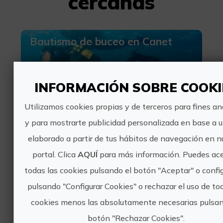
cercanas
Bautismo de buceo en Canet
INFORMACIÓN SOBRE COOKI
Utilizamos cookies propias y de terceros para fines an
y para mostrarte publicidad personalizada en base a un
70€
elaborado a partir de tus hábitos de navegación en n
portal. Clica
AQUÍ
para más información. Puedes ac
Canet d'En Berenguer, VALÈNCIA
todas las cookies pulsando el botón "Aceptar" o config
Turismo deportivo, Buceo
0 valoraciones
pulsando "Configurar Cookies" o rechazar el uso de to
cookies menos las absolutamente necesarias pulsan
Buceo en barcos hundidos en
botón "Rechazar Cookies".