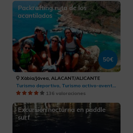
Packrafting ruta de los
acantilados
50€
Xàbia/Jávea, ALACANT/ALICANTE
Turismo deportivo, Turismo activo-aventura
136 valoraciones
Excursión nocturna en paddle
surf