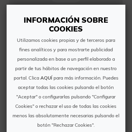
Excursiones guiadas en kayak &
INFORMACIÓN SOBRE
snorkel
COOKIES
https://www.kayakjavea.com/
Utilizamos cookies propias y de terceros para
info@kayakjavea.com
fines analíticos y para mostrarte publicidad
personalizada en base a un perfil elaborado a
679 753 761
partir de tus hábitos de navegación en nuestro
portal. Clica
AQUÍ
para más información. Puedes
aceptar todas las cookies pulsando el botón
"Aceptar" o configurarlas pulsando "Configurar
Otras experiencias
Cookies" o rechazar el uso de todas las cookies
menos las absolutamente necesarias pulsando el
de KAYAK JAVEA
botón "Rechazar Cookies".