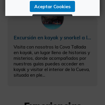
Aceptar Cookies
Rechazar Cookies
Configurar Cookies
Excursión en kayak y snorkel a la Cova Tallada
Más información
Visita con nosotros la Cova Tallada
en kayak, un lugar lleno de historias y
misterios, donde acompañados por
nuestras guías puedes acceder en
kayak y visitar el interior de la Cueva,
situada en ple...