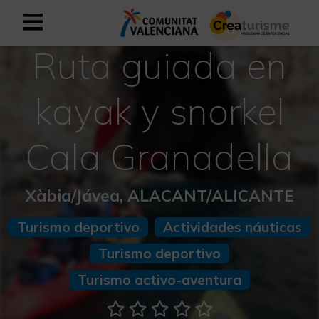
Ruta guiada en
Registrarse como usuario empresar
Registro empresarial
kayak y snorkel
Español
Cala Granadella
Mediterráneo Activo-Deportivo
Xàbia/Jávea, ALACANT/ALICANTE
Mediterráneo Cultural
Turismo deportivo
Actividades náuticas
Mediterráneo Natural-Rural
Turismo deportivo
Experiencias en otoño
Turismo activo-aventura
Experiencias Semana Santa