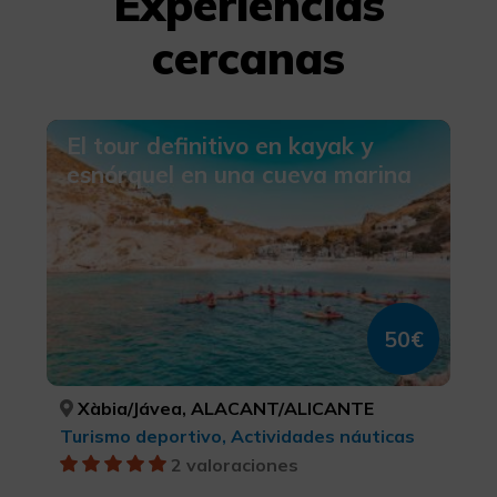
Experiencias
cercanas
El tour definitivo en kayak y
esnórquel en una cueva marina
50€
Xàbia/Jávea, ALACANT/ALICANTE
Turismo deportivo, Actividades náuticas
2 valoraciones