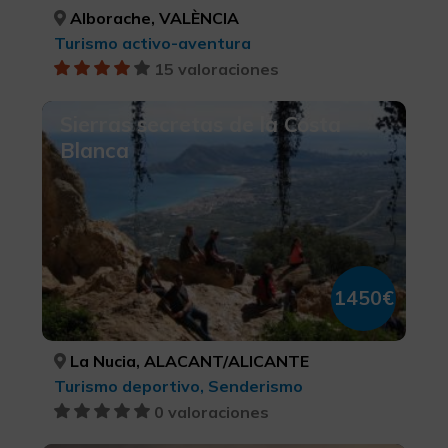
Alborache, VALÈNCIA
Turismo activo-aventura
15 valoraciones
Sierras secretas de la Costa
Blanca
1450€
La Nucia, ALACANT/ALICANTE
Turismo deportivo, Senderismo
0 valoraciones