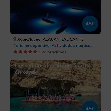
45€
Xàbia/Jávea, ALACANT/ALICANTE
Turismo deportivo, Actividades náuticas
2 valoraciones
Despedidas de solter@ únicas
en kayak
45€