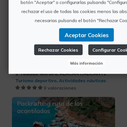
botón "Aceptar" o configurarlas pulsando "Configur
Alquila un velero con patrón en
rechazar el uso de todas las cookies menos las a
Moraira
necesarias pulsando el botón "Rechazar Coo
Aceptar Cookies
Rechazar Cookies
Configurar Coo
360€
Más información
Teulada-Moraira, ALACANT/ALICANTE
Turismo deportivo, Actividades náuticas
0 valoraciones
Packrafting ruta de los
acantilados