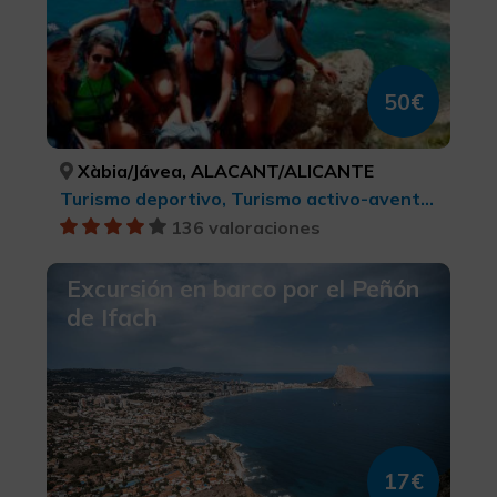
50€
Xàbia/Jávea, ALACANT/ALICANTE
Turismo deportivo, Turismo activo-aventura
136 valoraciones
Excursión en barco por el Peñón
de Ifach
17€