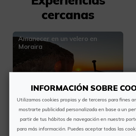
Experiencias
cercanas
Amanecer en un velero en
Moraira
INFORMACIÓN SOBRE COO
290€
Utilizamos cookies propias y de terceros para fines an
mostrarte publicidad personalizada en base a un perf
Teulada-Moraira, ALACANT/ALICANTE
Turismo deportivo, Actividades náuticas
partir de tus hábitos de navegación en nuestro porta
0 valoraciones
para más información. Puedes aceptar todas las cook