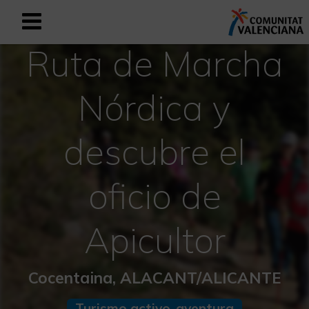
Ruta de Marcha
Registrarse como usuario empresar
Registro empresarial
Nórdica y
Español
descubre el
Mediterráneo Activo-Deportivo
oficio de
Mediterráneo Cultural
Mediterráneo Natural-Rural
Apicultor
Experiencias en otoño
Cocentaina, ALACANT/ALICANTE
Experiencias Semana Santa
Turismo activo-aventura