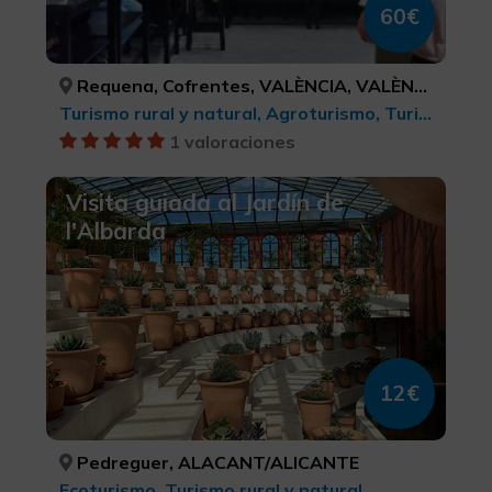
60€
Requena, Cofrentes, VALÈNCIA, VALÈNCIA
Turismo rural y natural, Agroturismo, Turismo gastronómico
1 valoraciones
Visita guiada al Jardín de
l'Albarda
12€
Pedreguer, ALACANT/ALICANTE
Ecoturismo, Turismo rural y natural