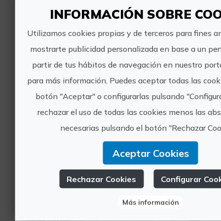
Turismo cultural
INFORMACIÓN SOBRE COO
3 valoraciones
Utilizamos cookies propias y de terceros para fines an
Conoce al dinosaurio solidario
mostrarte publicidad personalizada en base a un perf
partir de tus hábitos de navegación en nuestro porta
para más información. Puedes aceptar todas las cook
botón "Aceptar" o configurarlas pulsando "Configur
rechazar el uso de todas las cookies menos las a
necesarias pulsando el botón "Rechazar Coo
10€
Aceptar Cookies
Elx/Elche, ALACANT/ALICANTE
Camins de Dinosaures
Rechazar Cookies
Configurar Coo
0 valoraciones
Más información
Visita al Jardín Huerto del Cura