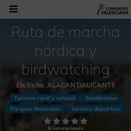
Ruta de marcha
Registrarse como usuario empresar
Registro empresarial
Español
nórdica y
birdwatching
Mediterráneo Activo-Deportivo
Mediterráneo Cultural
Elx/Elche, ALACANT/ALICANTE
Mediterráneo Natural-Rural
Turismo rural y natural
Senderismo
Parques Naturales
Turismo deportivo
Experiencias en otoño
Experiencias Semana Santa
5 valoraciones