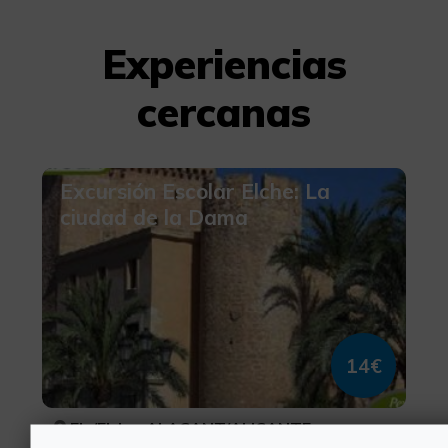
Experiencias
cercanas
Excursión Escolar Elche: La
ciudad de la Dama
14€
Elx/Elche, ALACANT/ALICANTE