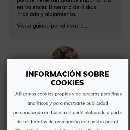
porque tiene tan grande importancia
en Valencia. Itinerario de 4 días.
Traslado y alojamiento.
Visita guiada por el centro...
INFORMACIÓN SOBRE
COOKIES
Experiencia Artística Personalizada con Jesús Arrúe "El pintor de las miradas"
Utilizamos cookies propias y de terceros para fines
El mundo está lleno de arte y cada
uno lo puede disfrutar en diferentes
analíticos y para mostrarte publicidad
formas. Pero poca gente puede
personalizada en base a un perfil elaborado a partir
conocer el artista creador.
de tus hábitos de navegación en nuestro portal.
En una visita privada de su estudio,