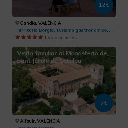
12€
Gandia, VALÈNCIA
Territorio Borgia, Turismo gastronómico, Turismo cultural
1 valoraciones
Visita familiar al Monasterio de
Sant Jeroni de Cotalba
7€
Alfauir, VALÈNCIA
Territorio Borgia