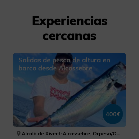
Experiencias
cercanas
Salidas de pesca de altura en
barco desde Alcossebre
400€
Alcalà de Xivert-Alcossebre, Orpesa/Oropesa del Mar, Peníscola/Peñíscola, CASTELLÓ/CASTELLÓN, CASTELLÓ/CASTELLÓN, CASTELLÓ/CASTELLÓN