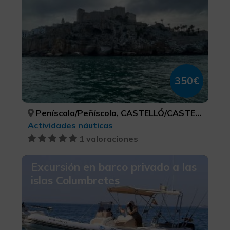
350€
Peníscola/Peñíscola, CASTELLÓ/CASTELLÓN
Actividades náuticas
1 valoraciones
Excursión en barco privado a las
islas Columbretes