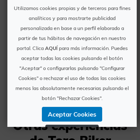
rutas guiadas en moto por la Comunidad
Utilizamos cookies propias y de terceros para fines
Valenciana.
analíticos y para mostrarte publicidad
https://torobiker.com/tours/wind-
personalizada en base a un perfil elaborado a
rose-of-the-region-of-valencia-an-
partir de tus hábitos de navegación en nuestro
epic-motorcycle-journey
portal. Clica
AQUÍ
para más información. Puedes
https://torobiker.com/
aceptar todas las cookies pulsando el botón
torobikersp@gmail.com
"Aceptar" o configurarlas pulsando "Configurar
+34625382578
Cookies" o rechazar el uso de todas las cookies
menos las absolutamente necesarias pulsando el
botón "Rechazar Cookies".
Aceptar Cookies
Otras experiencias
Rechazar Cookies