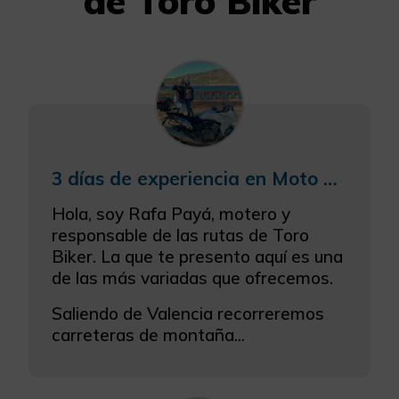
de Toro Biker
Configurar Cookies
Más información
3 días de experiencia en Moto Valencia-Denia: gastronomía y música
Hola, soy Rafa Payá, motero y
responsable de las rutas de Toro
Biker. La que te presento aquí es una
de las más variadas que ofrecemos.
Saliendo de Valencia recorreremos
carreteras de montaña...