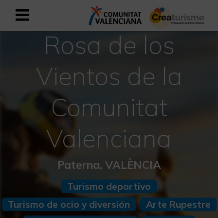
Rosa de los
Registrarse como usuario empresar
Registro empresarial
Vientos de la
Español
Comunitat
Mediterráneo Activo-Deportivo
Valenciana
Mediterráneo Cultural
Mediterráneo Natural-Rural
Paterna, VALÈNCIA
Experiencias en otoño
Turismo deportivo
Turismo de ocio y diversión
Arte Rupestre
Experiencias Semana Santa