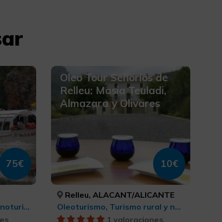
sar
Oleo Tour Señorios de
Relleu: Masia Teuladi,
Almazara y Olivares
75€
10€
Relleu, ALACANT/ALICANTE
Turismo rural y natural, Enoturismo
Oleoturismo, Turismo rural y natural
nes
1 valoraciones