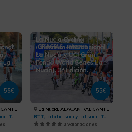
La Nucía Cycling
ional
(Criterium Internacional
an
La Nucía y UCI Gran
s La
Fondo World Series La
Nucía). 3ª Edición.
55€
55€
LICANTE
La Nucia, ALACANT/ALICANTE
BTT, cicloturismo y ciclismo , Turismo deportivo
BTT, cicloturismo y ciclismo , Turismo deportivo
nes
0 valoraciones