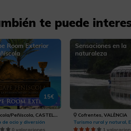
mbién te puede intere
pe Room Exterior
Sensaciones en la
ñíscola
naturaleza
15€
a/Peñíscola, CASTELLÓ/CASTELLÓN
Cofrentes, VALÈNCIA
 de ocio y diversión
0 valoraciones
1 valoracio