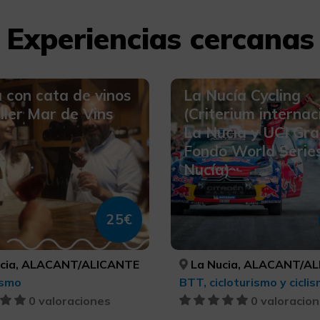
Experiencias cercanas
a con cata de vinos
La Nucía Cycling
ller Mar de Vins
(Criterium internac
La Nucia y UCI Gr
Fondo World Serie
Nucía)
25€
cia, ALACANT/ALICANTE
La Nucia, ALACANT/A
ismo
0 valoraciones
0 valoracio