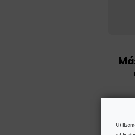
Má
Utilizam
publicida