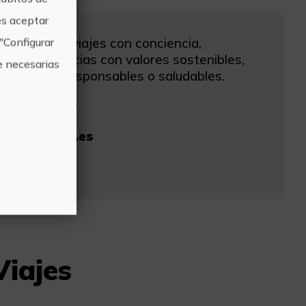
s aceptar
 agencia de viajes con conciencia,
"Configurar
os experiencias con valores sostenibles,
e necesarias
ocialmente responsables o saludables.
aoviajes.es/
@saoviajes.es
68
Viajes