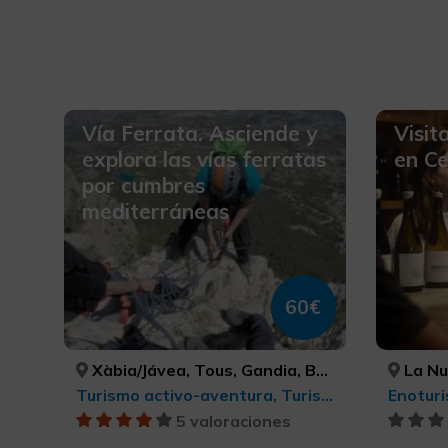
Vía Ferrata. Asciende y
Visit
explora las vías ferratas
en Ce
por cumbres
mediterráneas
60€
Xàbia/Jávea, Tous, Gandia, Benidorm, Tavernes de la Valldigna, Ibi, Relleu, Xeraco, Parcent, Polop, Enguera, ALACANT/ALICANTE, VALÈNCIA, VALÈNCIA, ALACANT/ALICANTE, VALÈNCIA, ALACANT/ALICANTE, ALACANT/ALICANTE, VALÈNCIA, ALACANT/ALICANTE, ALACANT/ALICANTE, VALÈNCIA
La Nu
Turismo activo-aventura, Turismo rural y natural, Turismo deportivo, Ecoturismo, Parques Naturales
Enotur
5 valoraciones