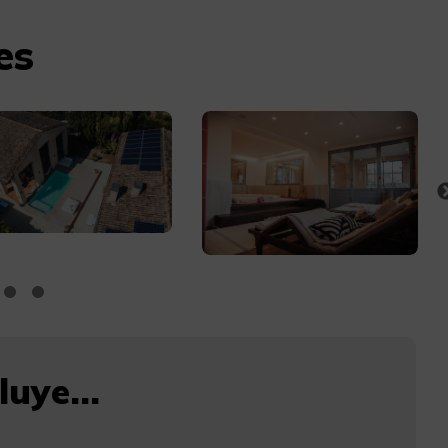
es
uye...