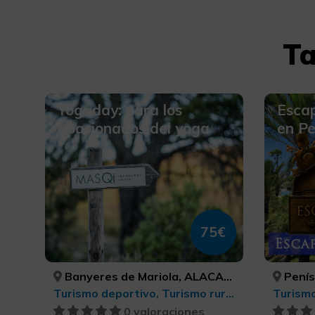
Ta
Yogaday: para los
Esca
apasionados del yoga
en Pe
75€
Banyeres de Mariola, ALACANT/ALICANTE
Peníscol
Turismo deportivo, Turismo rural y natural, Turismo de ocio y diversión
Turismo
0 valoraciones