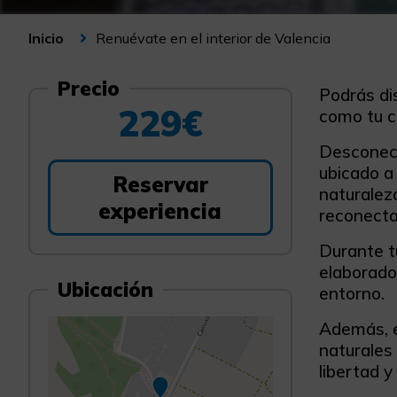
Renuévate en el interior de Valencia
Inicio
Precio
Podrás di
229€
como tu c
Desconect
ubicado a 
Reservar
naturalez
experiencia
reconecta
Durante t
elaborado
Ubicación
entorno.
Además, e
naturales 
libertad y