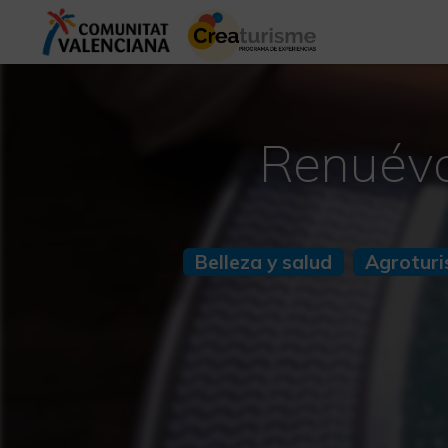
Renuévat
Belleza y salud
Agrotur