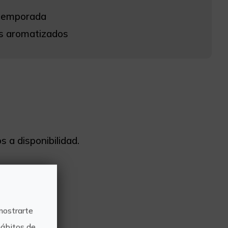
 temporada
es aromatizados
s a disponibilidad.
e.
mostrarte
hábitos de