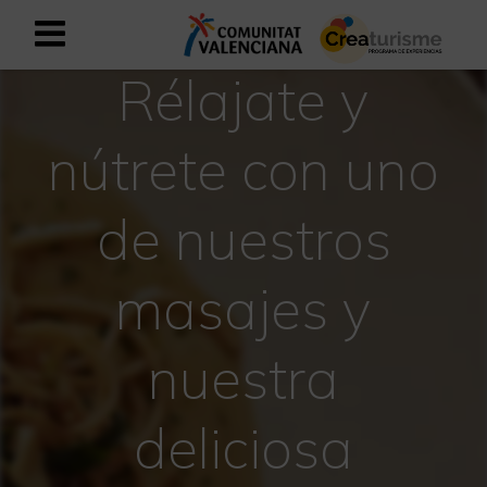
Rélajate y
Registrarse como usuario empresar
Registro empresarial
nútrete con uno
Español
de nuestros
Mediterráneo Activo-Deportivo
masajes y
Mediterráneo Cultural
Mediterráneo Natural-Rural
nuestra
Experiencias en otoño
deliciosa
Experiencias Semana Santa