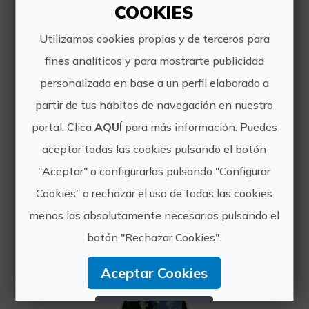
holística completa.
COOKIES
https://www.masqi.es/
Utilizamos cookies propias y de terceros para
fines analíticos y para mostrarte publicidad
info@masqi.es
personalizada en base a un perfil elaborado a
699094440
partir de tus hábitos de navegación en nuestro
portal. Clica
AQUÍ
para más información. Puedes
aceptar todas las cookies pulsando el botón
"Aceptar" o configurarlas pulsando "Configurar
Otras experiencias
Cookies" o rechazar el uso de todas las cookies
menos las absolutamente necesarias pulsando el
de Masqi
botón "Rechazar Cookies".
Aceptar Cookies
Rechazar Cookies