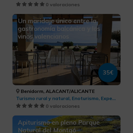
0 valoraciones
Un maridaje único entre la
gastronomía balcánica y los
vinos valencianos
35€
Benidorm, ALACANT/ALICANTE
Turismo rural y natural, Enoturismo, Experiencias Gastronómicas l'Exquisit Mediterrani, Turismo gastronómico
0 valoraciones
Apiturismo en pleno Parque
Natural del Montgó