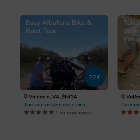
Easy Albufera Bike &
Talle
Boat Tour
de A
Valen
22€
València, VALÈNCIA
Valèn
Turismo activo-aventura
1 valoraciones