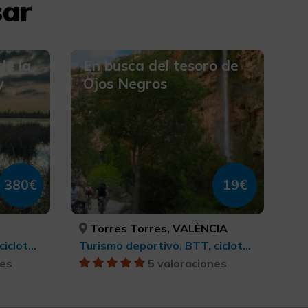
sar
de la
En busca del tesoro de
y
Ojos Negros
380€
19€
Torres Torres, VALÈNCIA
Turismo deportivo, BTT, cicloturismo y ciclismo
Turismo deportivo, BTT, cicloturismo y ciclismo
nes
5 valoraciones