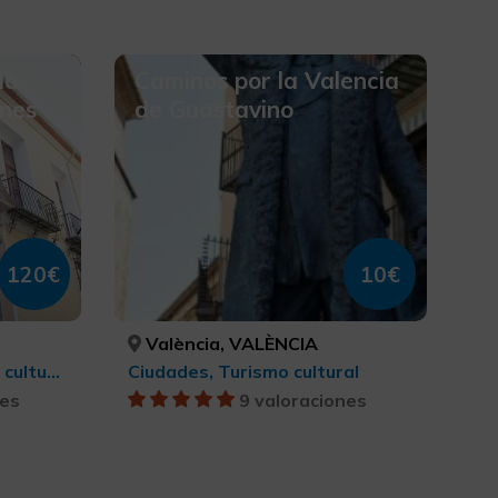
la
Caminos por la Valencia
enes
de Guastavino
120€
10€
València, VALÈNCIA
Ruta de la Seda, Turismo cultural
Ciudades, Turismo cultural
nes
9 valoraciones