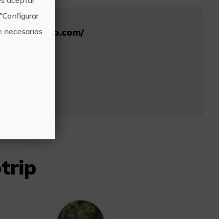
"Configurar
e necesarias
www.kolotrip.com/
otrip.com
otrip.com
6 43
trip