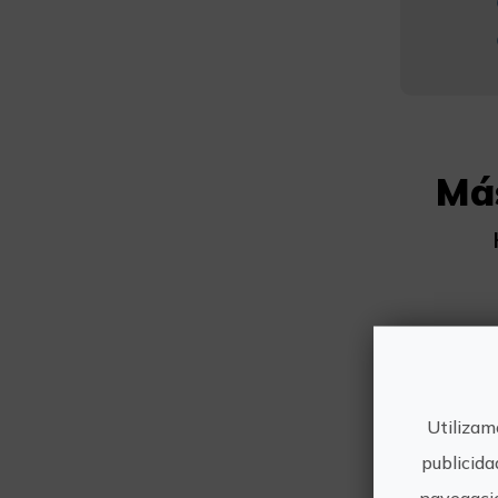
Má
Utilizam
publicida
navegació