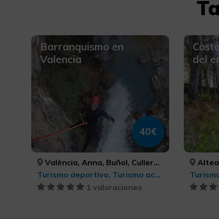
Ta
Barranquismo en
Costa
Valencia
del e
40€
València, Anna, Buñol, Cullera, Millares, Tavernes de la Valldigna, VALÈNCIA, VALÈNCIA, VALÈNCIA, VALÈNCIA, VALÈNCIA, VALÈNCIA
Altea
Turismo deportivo, Turismo activo-aventura
1 valoraciones