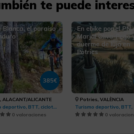
mbién te puede intere
 Blanca, el paraíso
En ebike por el PN 
nduro
Marjal Oliva-Pego 
duerme de lujo en
Potries
385€
, ALACANT/ALICANTE
Potries, VALÈNCIA
Turismo deportivo, BTT, cicloturismo y ciclismo
0 valoraciones
0 valoracio