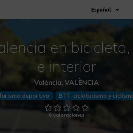
Español
alencia en bicicleta
e interior
València, VALÈNCIA
Turismo deportivo
BTT, cicloturismo y ciclism
0 valoraciones