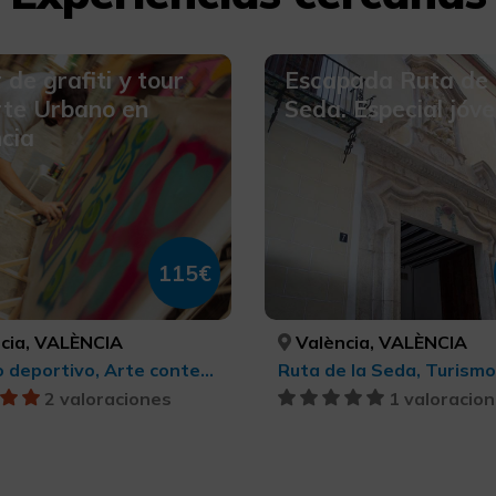
r de grafiti y tour
Escapada Ruta de 
rte Urbano en
Seda. Especial jóv
cia
115€
cia, VALÈNCIA
València, VALÈNCIA
Turismo deportivo, Arte contemporáneo, Turismo cultural, BTT, cicloturismo y ciclismo
2 valoraciones
1 valoracio