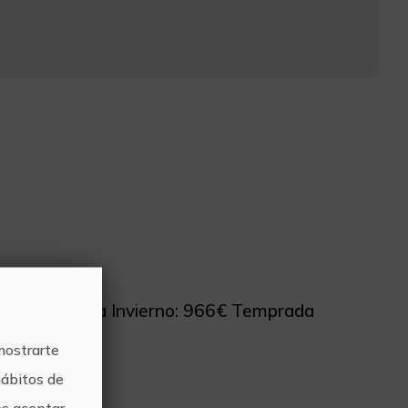
as. Temporada Invierno: 966€ Temprada
mostrarte
hábitos de
s aceptar