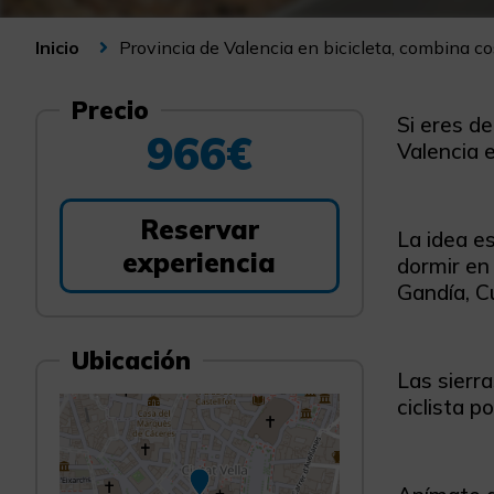
Provincia de Valencia en bicicleta, combina cos
Inicio
Precio
Si eres de
966€
Valencia e
Reservar
La idea es
experiencia
dormir en
Gandía, Cu
Ubicación
Las sierr
ciclista p