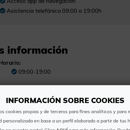
Acceso app de navegación
Asistencia telefónica 09:00 a 19:00h
s información
Horario:
09:00-19:00
Precio:
INFORMACIÓN SOBRE COOKIES
Precio por persona. Minimo de dos person
Verano: 1.045€
os cookies propias y de terceros para fines analíticos y para 
d personalizada en base a un perfil elaborado a partir de tus 
n en nuestro portal. Clica
AQUÍ
para más información. Puede