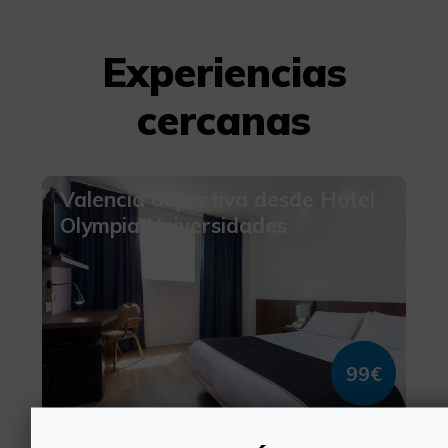
Experiencias
cercanas
Valencia deportiva desde Hotel
Olympia Universidades
99€
València, VALÈNCIA