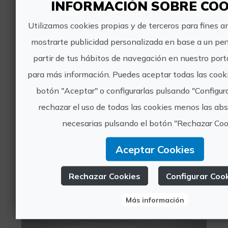
INFORMACIÓN SOBRE COO
1 valoraciones
Utilizamos cookies propias y de terceros para fines an
De Tapas con Mi Perro
mostrarte publicidad personalizada en base a un perf
partir de tus hábitos de navegación en nuestro porta
para más información. Puedes aceptar todas las cook
botón "Aceptar" o configurarlas pulsando "Configur
rechazar el uso de todas las cookies menos las a
necesarias pulsando el botón "Rechazar Coo
35€
Aceptar Cookies
València, VALÈNCIA
Turismo deportivo, Turismo de ocio y diversión
Rechazar Cookies
Configurar Coo
0 valoraciones
Más información
Vive la Albufera en bici