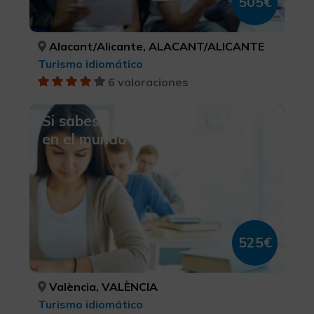
505€
Alacant/Alicante, ALACANT/ALICANTE
Turismo idiomático
6 valoraciones
Si sabes español, tienes ventaja
en el mundo de los negocios
525€
València, VALÈNCIA
Turismo idiomático