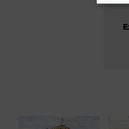
E
Ruta de la Baronía con
Vive