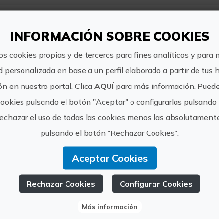
n
INFORMACIÓN SOBRE COOKIES
os cookies propias y de terceros para fines analíticos y para 
d personalizada en base a un perfil elaborado a partir de tus 
n en nuestro portal. Clica
AQUÍ
para más información. Puede
s información
cookies pulsando el botón "Aceptar" o configurarlas pulsando 
rechazar el uso de todas las cookies menos las absolutament
Horario:
pulsando el botón "Rechazar Cookies".
A consultar
Aceptar Cookies
Precio:
Adultos: 8€. Niños gratis hasta 5 años. May
Rechazar Cookies
Configurar Cookies
Más información