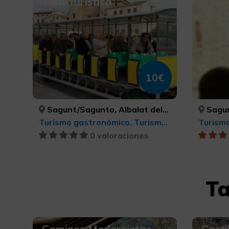
Tren Turístico
10€
Sagunt/Sagunto, Albalat dels Tarongers, Gilet, Petrés, VALÈNCIA, VALÈNCIA, VALÈNCIA, VALÈNCIA
Sagun
Turismo gastronómico, Turismo cultural
Turismo
0 valoraciones
Ta