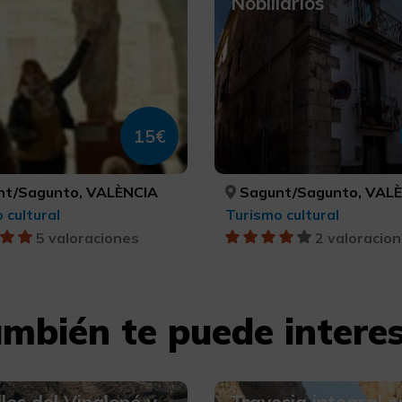
Nobiliarios
15€
t/Sagunto, VALÈNCIA
Sagunt/Sagunto, VAL
 cultural
Turismo cultural
5 valoraciones
2 valoracio
mbién te puede intere