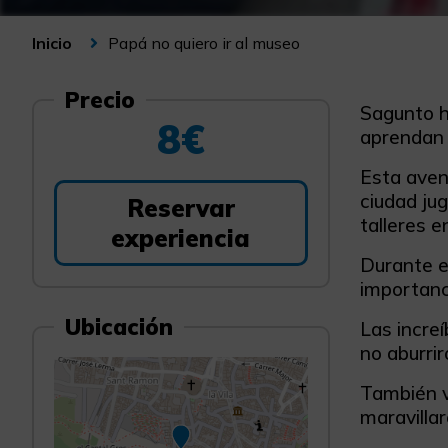
Papá no quiero ir al museo
Inicio
Precio
Sagunto h
8€
aprendan 
Esta aven
ciudad jug
Reservar
talleres e
experiencia
Durante e
importanc
Ubicación
Las incre
no aburrir
También v
maravilla