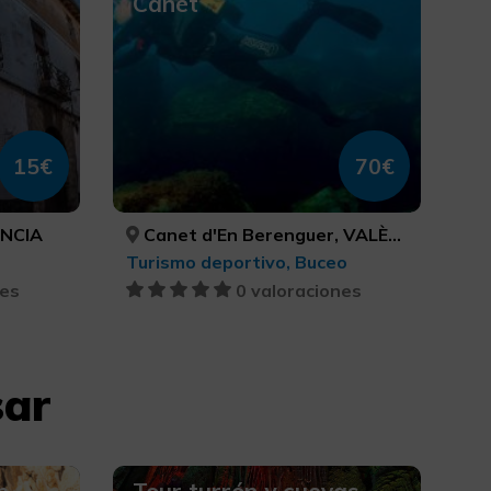
Canet
15€
70€
ÈNCIA
Canet d'En Berenguer, VALÈNCIA
Turismo deportivo, Buceo
nes
0 valoraciones
sar