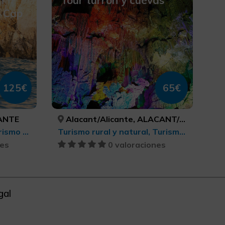
n
Tour turrón y cuevas
a Cap
125€
65€
ANTE
Alacant/Alicante, ALACANT/ALICANTE
Observación de aves, Turismo deportivo, Ecoturismo, Parques Naturales, Turismo cultural, Turismo rural y natural, Turismo activo-aventura, Actividades náuticas
Turismo rural y natural, Turismo gastronómico, Turismo cultural
nes
0 valoraciones
gal