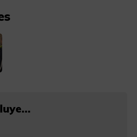
es
uye...