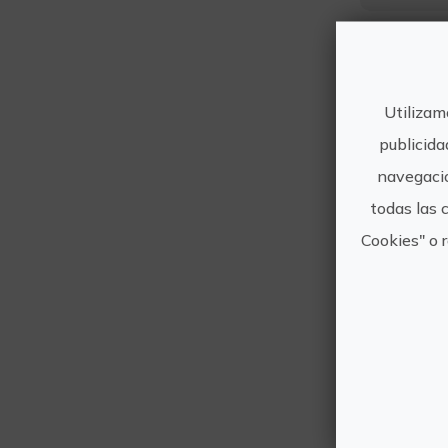
Duració
2h
Utilizam
publicida
navegació
Má
todas las 
Cookies" o 