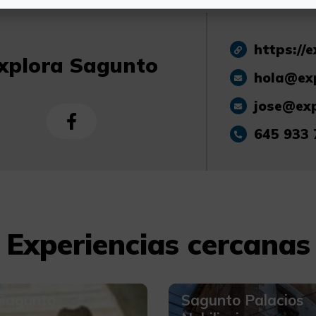
https://
xplora Sagunto
hola@ex
jose@ex
645 933 
Experiencias cercanas
 Sagunto
Sagunto Palacios