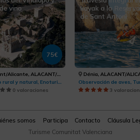
llos del Vinalopó y
Travesia integral e
de vino
kayak a la Reserv
de Sant Antoni
75€
/Alicante, ALACANT/ALICANTE
Dénia, ALACANT/ALIC
Turismo rural y natural, Enoturismo, Turismo cultural
0 valoraciones
3 valoracio
iénes somos
Participa
Contacto
Cláusula Le
Turisme Comunitat Valenciana