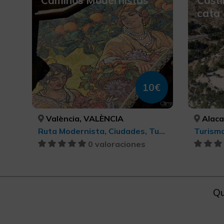
Caminos Modernistas
Casti
cata 
10€
València, VALÈNCIA
Alacant
Ruta Modernista, Ciudades, Turismo cultural
0 valoraciones
Qu