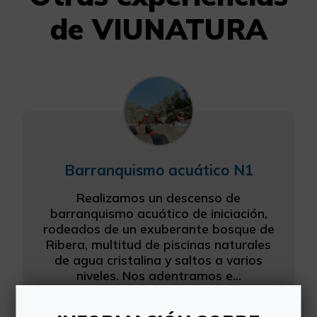
de VIUNATURA
Barranquismo acuático N1
Realizamos un descenso de
barranquismo acuático de iniciación,
rodeados de un exuberante bosque de
Ribera, multitud de piscinas naturales
de agua cristalina y saltos a varios
niveles. Nos adentramos e...