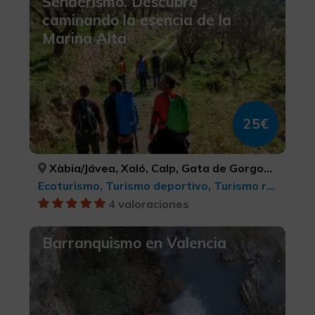
Senderismo. Descubre
caminando la esencia de la
Marina Alta
25€
Xàbia/Jávea, Xaló, Calp, Gata de Gorgos, Dénia, Pego, Poble Nou de Benitatxell, el/ Benitachell, ALACANT/ALICANTE, ALACANT/ALICANTE, ALACANT/ALICANTE, ALACANT/ALICANTE, ALACANT/ALICANTE, ALACANT/ALICANTE, ALACANT/ALICANTE
Ecoturismo, Turismo deportivo, Turismo rural y natural, Turismo activo-aventura, Observación de aves, Parques Naturales, Senderismo
4 valoraciones
Barranquismo en Valencia