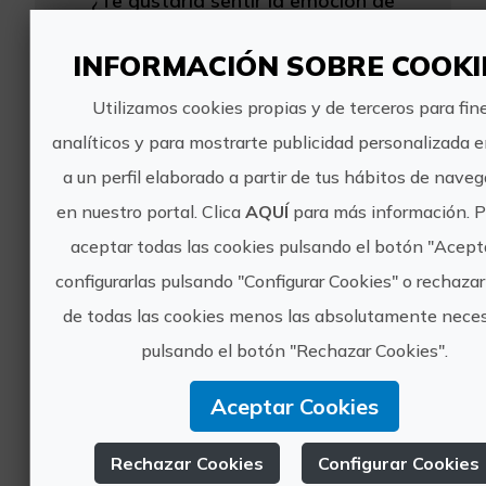
recorrer una etapa reina de la vuelta
ciclista a España? Llanea, escala,
INFORMACIÓN SOBRE COOKI
desciende y esprinta en el Parque
Natural de la Sierra Calderona, donde,
Utilizamos cookies propias y de terceros para fin
y como recompensa fi...
analíticos y para mostrarte publicidad personalizada 
a un perfil elaborado a partir de tus hábitos de nave
en nuestro portal. Clica
AQUÍ
para más información. 
aceptar todas las cookies pulsando el botón "Acept
configurarlas pulsando "Configurar Cookies" o rechazar
de todas las cookies menos las absolutamente neces
Valencia Mediterranean en 4 etapas
pulsando el botón "Rechazar Cookies".
Duración: 6 días, 5 noches y 4 etapas
Aceptar Cookies
Nivel: Intermedio
Distancia total: 200 km aprox.
Rechazar Cookies
Configurar Cookies