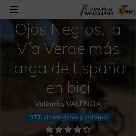
Ojos Negros, la
Registrarse como usuario empresar
Registro empresarial
Vía Verde más
Español
larga de España
Mediterráneo Activo-Deportivo
en bici
Mediterráneo Cultural
Mediterráneo Natural-Rural
València, VALÈNCIA
Experiencias en otoño
BTT, cicloturismo y ciclismo
Experiencias Semana Santa