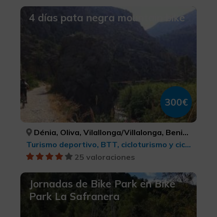
4 días pata negra mountain bike
300€
Dénia, Oliva, Vilallonga/Villalonga, Beniarrés, Gaianes, Muro de Alcoy, Bocairent, Ibi, Alcoi/Alcoy, Benasau, Confrides, El Castell de Guadalest, Altea, Senija, Gata de Gorgos, Xàbia/Jávea, ALACANT/ALICANTE, VALÈNCIA, VALÈNCIA, ALACANT/ALICANTE, ALACANT/ALICANTE, ALACANT/ALICANTE, VALÈNCIA, ALACANT/ALICANTE, ALACANT/ALICANTE, ALACANT/ALICANTE, ALACANT/ALICANTE, ALACANT/ALICANTE, ALACANT/ALICANTE, ALACANT/ALICANTE, ALACANT/ALICANTE, ALACANT/ALICANTE
Turismo deportivo, BTT, cicloturismo y ciclismo
25 valoraciones
Jornadas de Bike Park en Bike
Park La Safranera