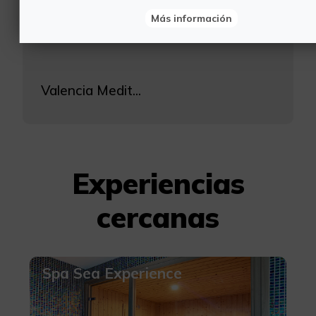
Tipo de Ruta: Personalizada
Más información
Desnivel: +1.750 aprox.
Valencia Medit...
Experiencias
cercanas
Spa Sea Experience