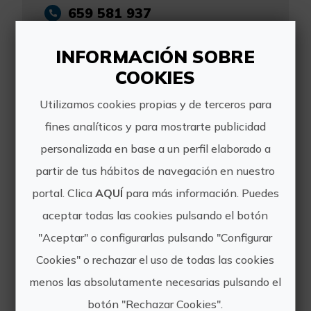
659 581 937
INFORMACIÓN SOBRE
COOKIES
Utilizamos cookies propias y de terceros para
Otras experiencias
fines analíticos y para mostrarte publicidad
de Grieta Aventura
personalizada en base a un perfil elaborado a
partir de tus hábitos de navegación en nuestro
portal. Clica
AQUÍ
para más información. Puedes
aceptar todas las cookies pulsando el botón
"Aceptar" o configurarlas pulsando "Configurar
Cookies" o rechazar el uso de todas las cookies
menos las absolutamente necesarias pulsando el
¡Atrévete a ascender por un sendero vertical! Vía Ferrata
botón "Rechazar Cookies".