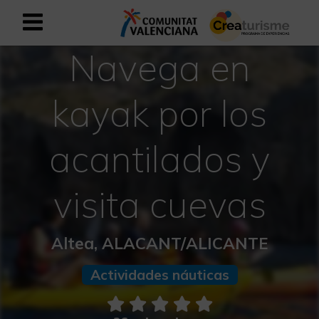
Navega en
Registrarse como usuario empresar
Registro empresarial
kayak por los
Español
acantilados y
Mediterráneo Activo-Deportivo
visita cuevas
Mediterráneo Cultural
Mediterráneo Natural-Rural
Altea, ALACANT/ALICANTE
Experiencias en otoño
Actividades náuticas
Experiencias Semana Santa