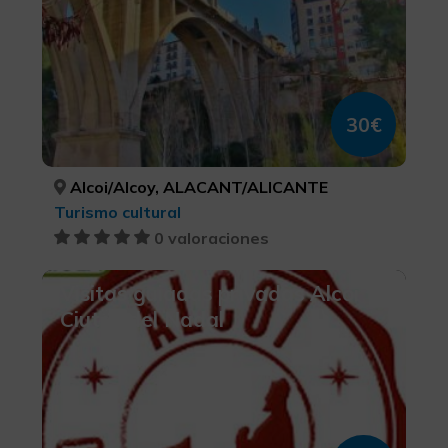
30€
Alcoi/Alcoy, ALACANT/ALICANTE
Turismo cultural
0 valoraciones
Visitas guiadas privadas Alcoi
Ciutat del Nadal