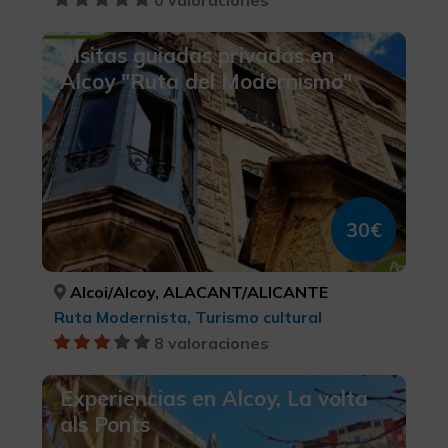
0 valoraciones
Visitas guiadas privadas en
Alcoy "Ruta del Modernismo"
30€
Alcoi/Alcoy, ALACANT/ALICANTE
Ruta Modernista, Turismo cultural
8 valoraciones
Experiencias en Alcoy, La volta
als Ponts