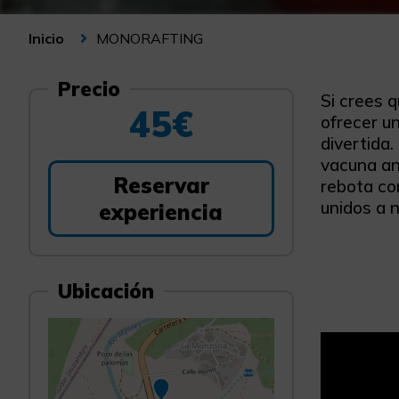
MONORAFTING
Inicio
Precio
Si crees 
45€
ofrecer un
divertida.
vacuna an
Reservar
rebota co
unidos a n
experiencia
Ubicación