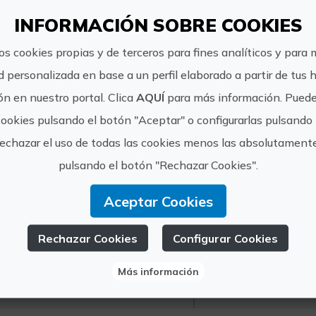
más, esta experiencia incl
INFORMACIÓN SOBRE COOKIES
Material técnico (neoprenos 5mm, casco, chaleco
os cookies propias y de terceros para fines analíticos y para 
fotográfic y regreso a inicio.
d personalizada en base a un perfil elaborado a partir de tus 
n en nuestro portal. Clica
AQUÍ
para más información. Puede
cookies pulsando el botón "Aceptar" o configurarlas pulsando 
rechazar el uso de todas las cookies menos las absolutament
https://ww
pulsando el botón "Rechazar Cookies".
rafting-cas
info@somo
Aceptar Cookies
omos Aventura
info@somo
Rechazar Cookies
Configurar Cookies
Más información