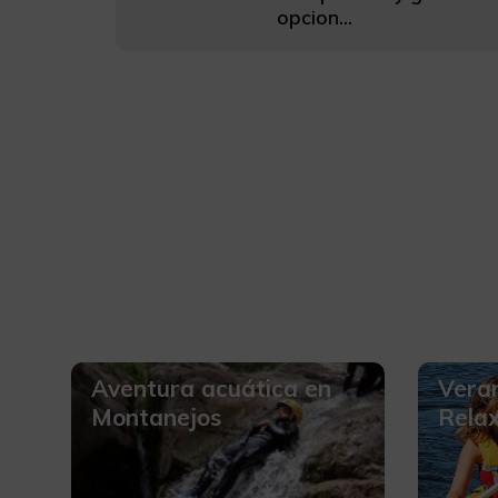
opcion...
Aventura acuática en
Vera
Montanejos
Rela