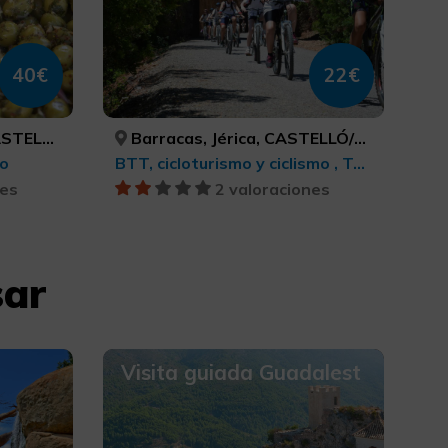
40€
22€
ELLÓN
Barracas, Jérica, CASTELLÓ/CASTELLÓN, CASTELLÓ/CASTELLÓN
mo
BTT, cicloturismo y ciclismo , Turismo deportivo
nes
2 valoraciones
sar
Visita guiada Guadalest