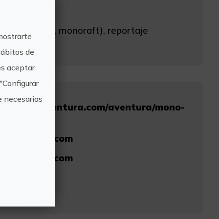
uye...
, pala doble, monoraft), reportaje
mostrarte
hábitos de
s aceptar
"Configurar
e necesarias
w.somosaventura.com/aventura/mono-
tellon/
saventura.com
saventura.com