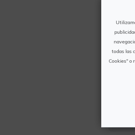
Ade
Utilizam
publicida
navegació
todas las 
Cookies" o 
S