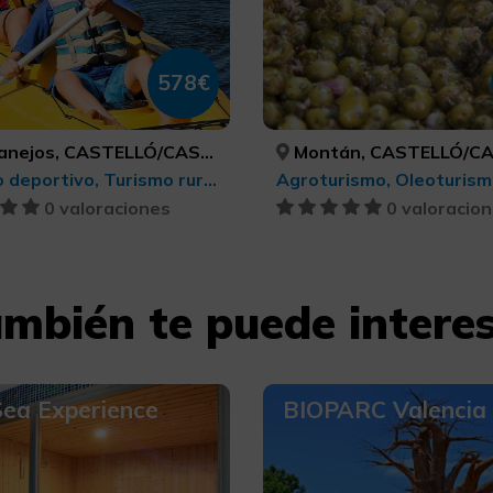
578€
ejos, CASTELLÓ/CASTELLÓN
Montán, CASTELLÓ/CAST
Turismo deportivo, Turismo rural y natural, Turismo de ocio y diversión
Agroturismo, Oleoturis
0 valoraciones
0 valoracio
mbién te puede intere
Sea Experience
BIOPARC Valencia