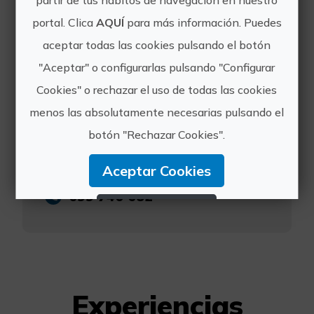
guiadas desenfadadas para dar a
conocer el patrimonio de forma
portal. Clica
AQUÍ
para más información. Puedes
entretenida, acercándote a lugares
aceptar todas las cookies pulsando el botón
como Xàtiva, Bocairent, Albaida,
"Aceptar" o configurarlas pulsando "Configurar
Ontinyent...
Cookies" o rechazar el uso de todas las cookies
https://dturisme.com/tours/la-
menos las absolutamente necesarias pulsando el
xativa-alternativa-del-street-
botón "Rechazar Cookies".
art/
dturisme@gmail.com
Aceptar Cookies
699 746 682
Rechazar Cookies
Configurar Cookies
Más información
Experiencias