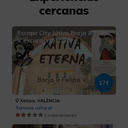
cercanas
Escape City Játiva Borja & Felipe
V excursión escolar
17€
Xàtiva, VALÈNCIA
Turismo cultural
2 valoraciones