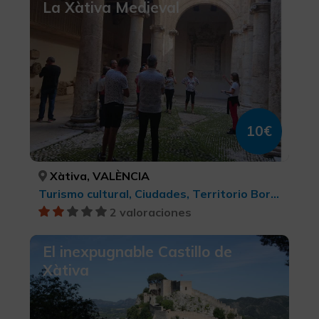
La Xàtiva Medieval
10€
Xàtiva, VALÈNCIA
Turismo cultural, Ciudades, Territorio Borgia
2 valoraciones
El inexpugnable Castillo de
Xàtiva