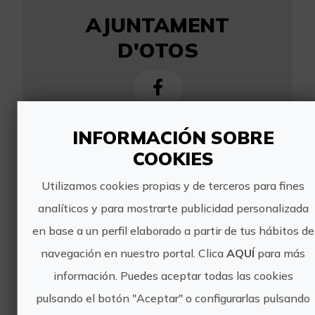
AJUNTAMENT
D'OTOS
INFORMACIÓN SOBRE
http://www.otos.es/ca/content/ruta
COOKIES
dels-rellotges-de-sol
ajuntamentotos@otos.es
Utilizamos cookies propias y de terceros para fines
analíticos y para mostrarte publicidad personalizada
962 358 235
en base a un perfil elaborado a partir de tus hábitos de
navegación en nuestro portal. Clica
AQUÍ
para más
información. Puedes aceptar todas las cookies
pulsando el botón "Aceptar" o configurarlas pulsando