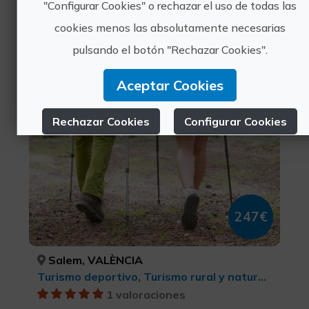
Experiencias
"Configurar Cookies" o rechazar el uso de todas las
cookies menos las absolutamente necesarias
cercanas
pulsando el botón "Rechazar Cookies".
Aceptar Cookies
Nordic walking en la Sierra del
Benicadell
Rechazar Cookies
Configurar Cookies
Más información
247€
Salem, VALÈNCIA
Turismo deportivo, Turismo rural y natural, Senderismo, Parques Naturales, Ecoturismo
1 valoraciones