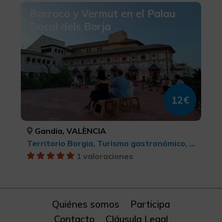
Barroco y Vermut en el Palau
Ducal dels Borja
12€
Gandia, VALÈNCIA
Territorio Borgia, Turismo gastronómico, Turismo cultural
1 valoraciones
Quiénes somos
Participa
Contacto
Cláusula Legal