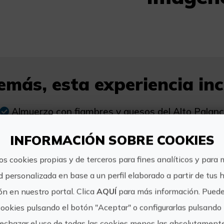
más, esta experiencia incl
Almuerzo con fiambres y quesos del Alto Palan
productos cooperativos.
INFORMACIÓN SOBRE COOKIES
Cata de tres de nuestros vinos.
os cookies propias y de terceros para fines analíticos y para 
d personalizada en base a un perfil elaborado a partir de tus 
n
n en nuestro portal. Clica
AQUÍ
para más información. Puede
cookies pulsando el botón "Aceptar" o configurarlas pulsando 
rechazar el uso de todas las cookies menos las absolutament