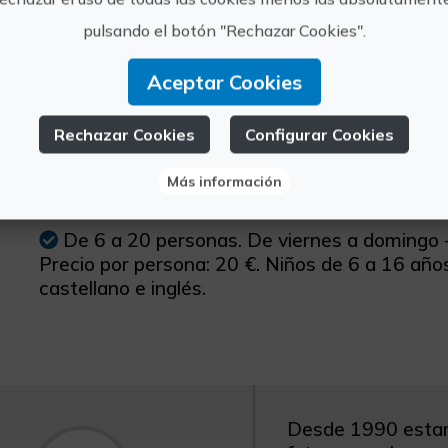
pulsando el botón "Rechazar Cookies".
s información
Aceptar Cookies
Horario:
Rechazar Cookies
Configurar Cookies
10:30h - 13:00h
Más información
Otra información:
De 6 a 20 personas. De viernes a domingo -
Precio por persona: 20 €. Niños de 6 a 16 años
castellano e inglés.
Desde 1990 estam