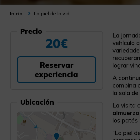
La piel de la vid
Inicio
Precio
La jorna
20€
vehículo 
variedade
recuperand
Reservar
lograr vin
experiencia
A continu
combina co
la sala de
Ubicación
La visita
almuerzo
los patés 
“La piel d