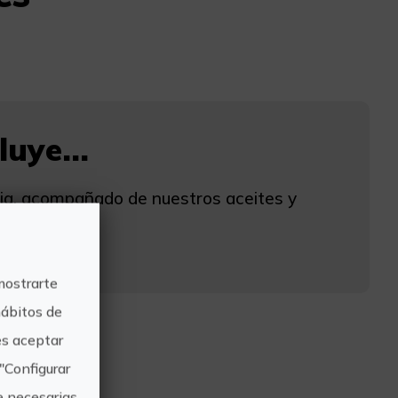
uye...
cia, acompañado de nuestros aceites y
mostrarte
hábitos de
s aceptar
"Configurar
e necesarias