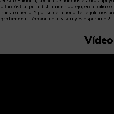
el Alto Palancia, con la que además estarás apoya
a fantástica para disfrutar en pareja, en familia o c
 nuestra tierra. Y por si fuera poco, te regalamos u
agrotienda
al término de la visita. ¡Os esperamos!
Vídeo