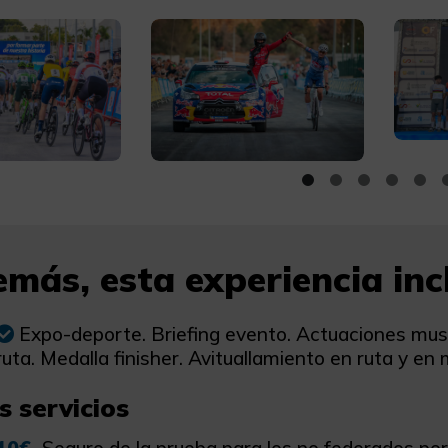
más, esta experiencia incl
Expo-deporte. Briefing evento. Actuaciones musi
ruta. Medalla finisher. Avituallamiento en ruta y en
s servicios
10€
Seguro de la prueba para los no federados po