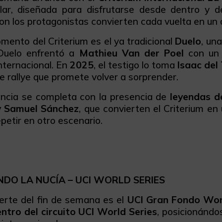
lar, diseñada para disfrutarse desde dentro y de
on los protagonistas convierten cada vuelta en un a
mento del Criterium es el ya tradicional
Duelo
, un
 Duelo enfrentó a
Mathieu Van der Poel
con un p
nternacional. En
2025
, el testigo lo toma
Isaac del
de rallye que promete volver a sorprender.
encia se completa con la presencia de
leyendas d
y Samuel Sánchez
, que convierten el Criterium en
repetir en otro escenario.
DO LA NUCÍA – UCI WORLD SERIES
uerte del fin de semana es el
UCI Gran Fondo Worl
ntro del circuito UCI World Series
, posicionándo