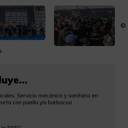
uye...
cales. Servicio mecánico y sanitario en
 meta con paella y/o barbacoa
r la RFEC