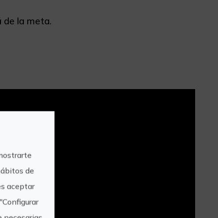
 de la meta.
mostrarte
hábitos de
s aceptar
"Configurar
e necesarias