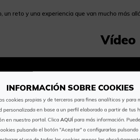
, un reto y una experiencia que van mucho más allá
Vídeo
INFORMACIÓN SOBRE COOKIES
os cookies propias y de terceros para fines analíticos y para 
d personalizada en base a un perfil elaborado a partir de tus 
n en nuestro portal. Clica
AQUÍ
para más información. Puede
cookies pulsando el botón "Aceptar" o configurarlas pulsando 
rechazar el uso de todas las cookies menos las absolutament