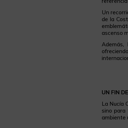
referencia
Un recorri
de la Cos
emblemáti
ascenso mí
Además, 
ofreciend
internacion
UN FIN D
La Nucía C
sino para
ambiente ú