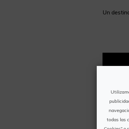
Un destino
Utilizam
publicida
navegació
todas las 
Cookies" o 