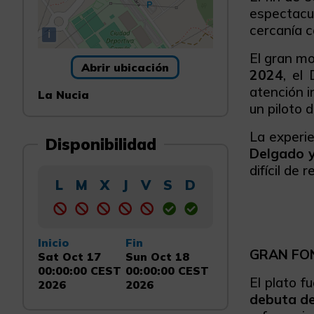
espectacu
cercanía c
i
El gran mo
Abrir ubicación
2024
, el
atención i
La Nucia
un piloto 
La experi
Disponibilidad
Delgado 
difícil de 
L
M
X
J
V
S
D
Inicio
Fin
GRAN FON
Sat Oct 17
Sun Oct 18
00:00:00 CEST
00:00:00 CEST
El plato f
2026
2026
debuta de