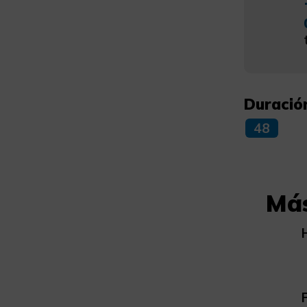
Duració
48
Más