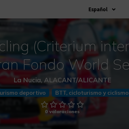
Español
ling (Criterium inte
ran Fondo World Se
La Nucia, ALACANT/ALICANTE
urismo deportivo
BTT, cicloturismo y ciclismo
0 valoraciones