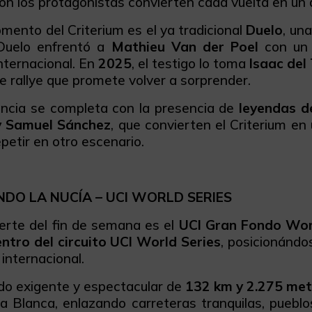
on los protagonistas convierten cada vuelta en un a
mento del Criterium es el ya tradicional
Duelo
, un
 Duelo enfrentó a
Mathieu Van der Poel
con un p
nternacional. En
2025
, el testigo lo toma
Isaac del
de rallye que promete volver a sorprender.
encia se completa con la presencia de
leyendas d
y Samuel Sánchez
, que convierten el Criterium en
repetir en otro escenario.
DO LA NUCÍA – UCI WORLD SERIES
uerte del fin de semana es el
UCI Gran Fondo Worl
ntro del circuito UCI World Series
, posicionándo
 internacional.
do exigente y espectacular de
132 km y 2.275 met
ta Blanca, enlazando carreteras tranquilas, pueb