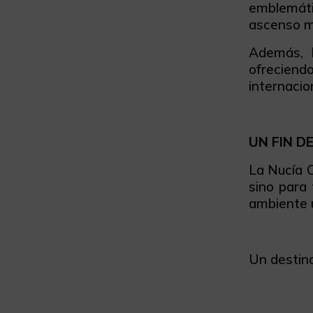
emblemáti
ascenso mí
Además, 
ofreciend
internacion
UN FIN D
La Nucía C
sino para
ambiente ú
Un destino