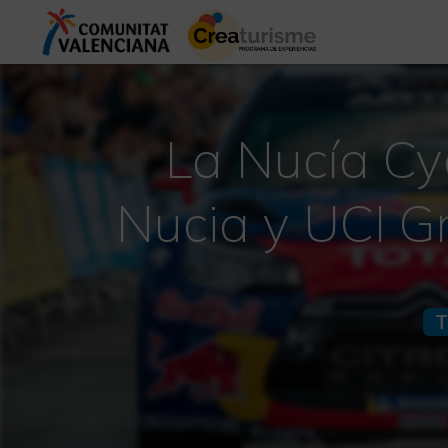
La Nucía Cyc
Nucia y UCI G
T