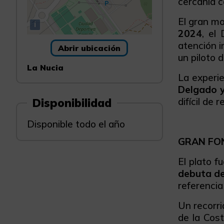
cercanía c
El gran mo
i
2024
, el
atención i
Abrir ubicación
un piloto 
La Nucia
La experi
Delgado 
Disponibilidad
difícil de 
Disponible todo el año
GRAN FON
El plato f
debuta de
referencia
Un recorri
de la Cos