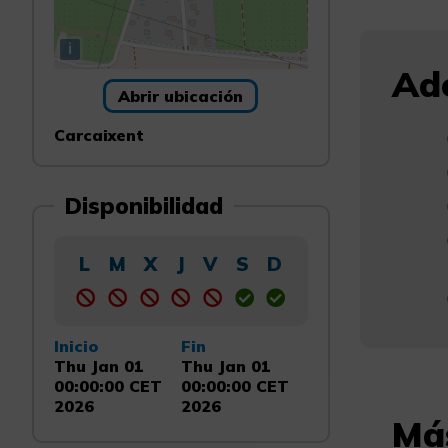
i
Ade
Abrir ubicación
Carcaixent
Disponibilidad
L
M
X
J
V
S
D
Inicio
Fin
Thu Jan 01
Thu Jan 01
00:00:00 CET
00:00:00 CET
2026
2026
Má