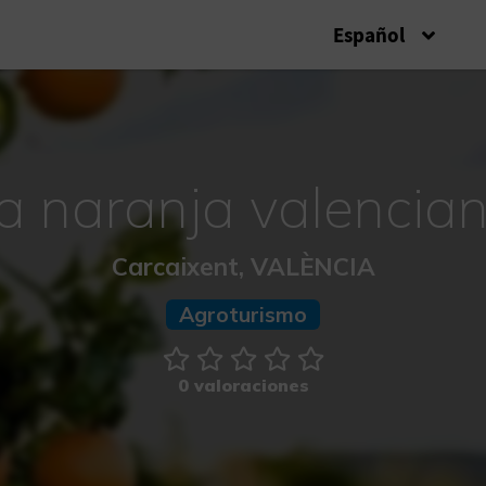
Español
a naranja valencia
Carcaixent, VALÈNCIA
Agroturismo
0 valoraciones