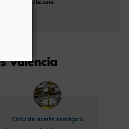
iencesvalencia.com
s Valencia
Cata de aceite ecológico