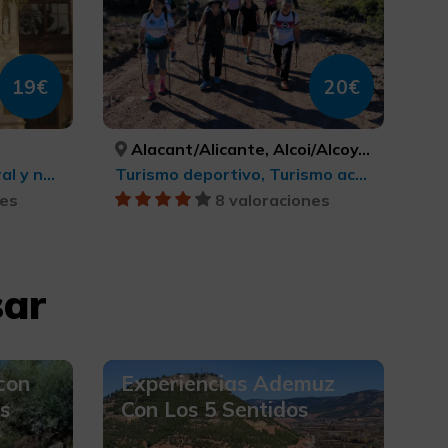
19€
20€
Alacant/Alicante, Alcoi/Alcoy, Elx/Elche, Crevillent, Benidorm, Petrer, Torrevieja, Finestrat, Cocentaina, Callosa d'en Sarrià, El Castell de Guadalest, Agres, Guardamar del Segura, Santa Pola, Banyeres de Mariola, Altea, Calp, Castalla, ALACANT/ALICANTE, ALACANT/ALICANTE, ALACANT/ALICANTE, ALACANT/ALICANTE, ALACANT/ALICANTE, ALACANT/ALICANTE, ALACANT/ALICANTE, ALACANT/ALICANTE, ALACANT/ALICANTE, ALACANT/ALICANTE, ALACANT/ALICANTE, ALACANT/ALICANTE, ALACANT/ALICANTE, ALACANT/ALICANTE, ALACANT/ALICANTE, ALACANT/ALICANTE, ALACANT/ALICANTE, ALACANT/ALICANTE
Agroturismo, Turismo rural y natural, Turismo rural y natural, Turismo gastronómico
Turismo deportivo, Turismo activo-aventura, Turismo deportivo
nes
8 valoraciones
sar
con
Experiencias Ademuz
s
Con Los 5 Sentidos