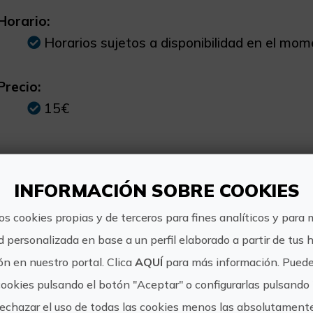
Horario:
Horarios sujetos a disponibilidad en el mom
Precio:
15€
INFORMACIÓN SOBRE COOKIES
Valencia Experie
os cookies propias y de terceros para fines analíticos y para 
mundo del turismo
d personalizada en base a un perfil elaborado a partir de tus 
personalizadas re
naturaleza y el d
n en nuestro portal. Clica
AQUÍ
para más información. Puede
Experiences
cookies pulsando el botón "Aceptar" o configurarlas pulsando 
https://expe
rechazar el uso de todas las cookies menos las absolutament