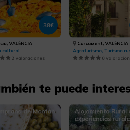
38€
cia, VALÈNCIA
Carcaixent, VALÈNCIA
 cultural
2 valoraciones
0 valoracio
mbién te puede intere
emprana de Montán
Alojamiento Rural 
experiencias rurale