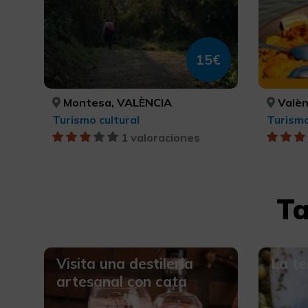
15€
Montesa, VALÈNCIA
Valèn
Turismo cultural
Turismo
1 valoraciones
Ta
Visita una destileria
La t
artesanal con cata